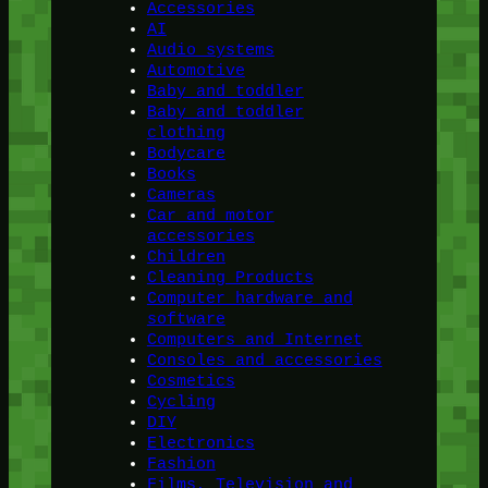
Accessories
AI
Audio systems
Automotive
Baby and toddler
Baby and toddler
clothing
Bodycare
Books
Cameras
Car and motor
accessories
Children
Cleaning Products
Computer hardware and
software
Computers and Internet
Consoles and accessories
Cosmetics
Cycling
DIY
Electronics
Fashion
Films, Television and