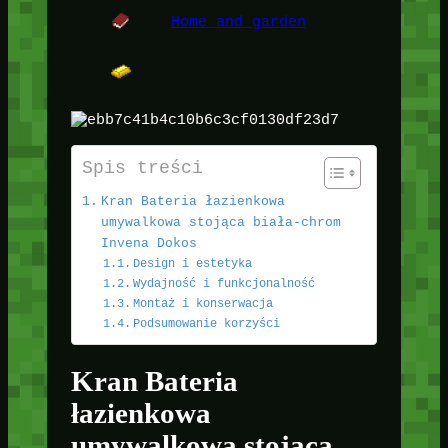
Home and garden
Spis treści
Kran Bateria łazienkowa
umywalkowa stojąca biała-chrom
Invena Dokos
Design i estetyka
Wydajność i funkcjonalność
Montaż i konserwacja
Podsumowanie korzyści
Kran Bateria
łazienkowa
umywalkowa stojąca