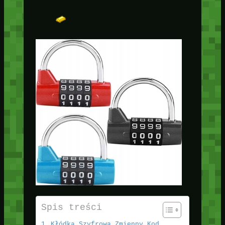
Spis treści
Kłódka Szyfrowa Zmienny Kod