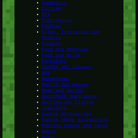
Cosmetics
Cycling
DIY
Electronics
Fashion
Films, Television and
Theatre
Finanse
Food and Beverage
Food and drink
Furniture
Garden and leisure
GPS
Headphones
Health and beauty
Home and garden
Household appliances
Hunting and Fishing
Jewellery
Laptop Accessories
Mobile phone accessories
Mobiles phones and faxes
mouse
Music