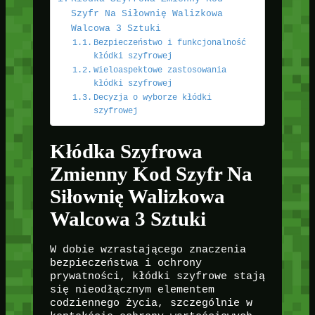
Szyfr Na Siłownię Walizkowa
Walcowa 3 Sztuki
Bezpieczeństwo i funkcjonalność
kłódki szyfrowej
Wieloaspektowe zastosowania
kłódki szyfrowej
Decyzja o wyborze kłódki
szyfrowej
Kłódka Szyfrowa
Zmienny Kod Szyfr Na
Siłownię Walizkowa
Walcowa 3 Sztuki
W dobie wzrastającego znaczenia
bezpieczeństwa i ochrony
prywatności, kłódki szyfrowe stają
się nieodłącznym elementem
codziennego życia, szczególnie w