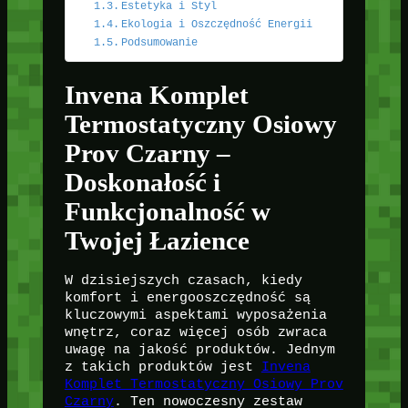
Estetyka i Styl
Ekologia i Oszczędność Energii
Podsumowanie
Invena Komplet
Termostatyczny Osiowy
Prov Czarny –
Doskonałość i
Funkcjonalność w
Twojej Łazience
W dzisiejszych czasach, kiedy
komfort i energooszczędność są
kluczowymi aspektami wyposażenia
wnętrz, coraz więcej osób zwraca
uwagę na jakość produktów. Jednym
z takich produktów jest
Invena
Komplet Termostatyczny Osiowy Prov
Czarny
. Ten nowoczesny zestaw