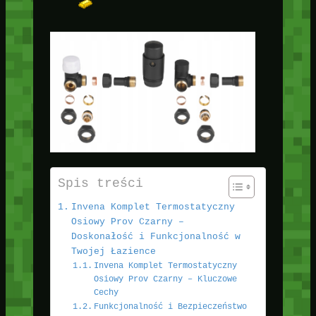
Spis treści
Invena Komplet Termostatyczny
Osiowy Prov Czarny –
Doskonałość i Funkcjonalność w
Twojej Łazience
Invena Komplet Termostatyczny
Osiowy Prov Czarny – Kluczowe
Cechy
Funkcjonalność i Bezpieczeństwo