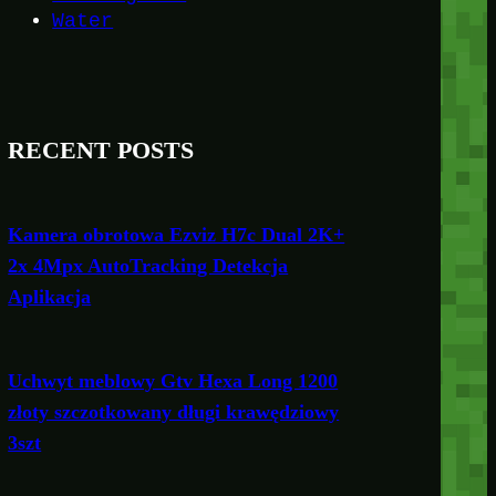
Water
RECENT POSTS
Kamera obrotowa Ezviz H7c Dual 2K+
2x 4Mpx AutoTracking Detekcja
Aplikacja
Uchwyt meblowy Gtv Hexa Long 1200
złoty szczotkowany długi krawędziowy
3szt