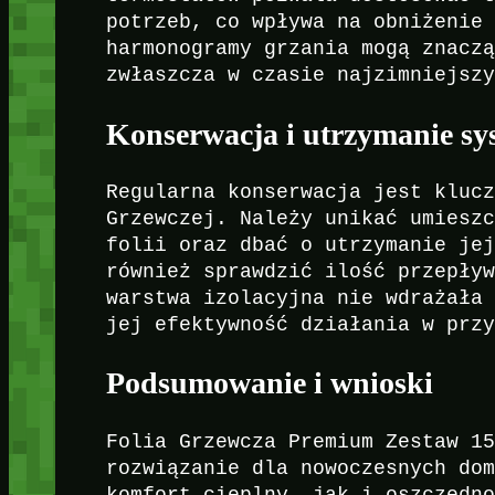
potrzeb, co wpływa na obniżenie
harmonogramy grzania mogą znacz
zwłaszcza w czasie najzimniejsz
Konserwacja i utrzymanie s
Regularna konserwacja jest kluc
Grzewczej. Należy unikać umiesz
folii oraz dbać o utrzymanie je
również sprawdzić ilość przepły
warstwa izolacyjna nie wdrażała
jej efektywność działania w prz
Podsumowanie i wnioski
Folia Grzewcza Premium Zestaw 1
rozwiązanie dla nowoczesnych do
komfort cieplny, jak i oszczędn