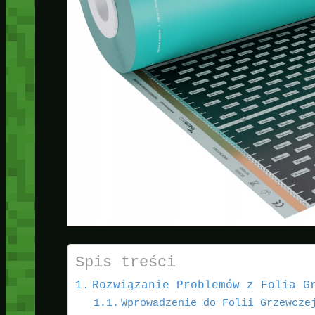
Spis treści
Rozwiązanie Problemów z Folia G
Wprowadzenie do Folii Grzewcze