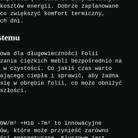
 kosztów energii. Dobrze zaplanowane
ąco zwiększyć komfort termiczny,
ych dni.
ystemu
zowa dla długowieczności Folii
czania ciężkich mebli bezpośrednio na
j w czystości. Co jakiś czas warto
wającego ciepła i sprawić, aby żadna
 się w obrębie folii, co może obniżyć
yszłości.
50W/m² +H10 -7m² to innowacyjne
mów, które może przynieść zarówno
ości energetyczne. Kluczowe jest