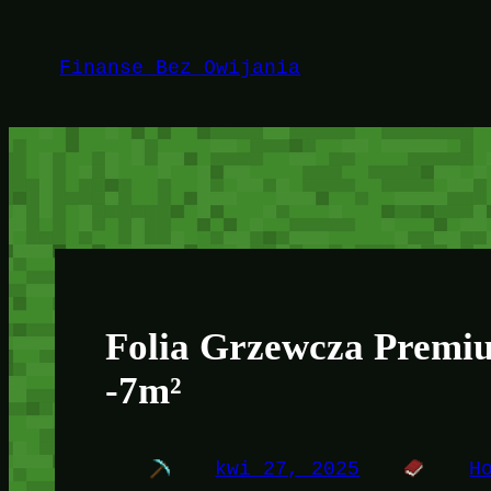
Przejdź
do
Finanse Bez Owijania
treści
Folia Grzewcza Prem
-7m²
kwi 27, 2025
H