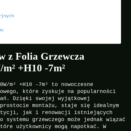
yjnych
mu
w z Folia Grzewcza
/m² +H10 -7m²
50W/m² +H10 -7m² to nowoczesne
gowego, które zyskuje na popularności
kań. Dzięki swojej wyjątkowej
 prostocie montażu, staje się idealnym
stycji, jak i renowacji istniejących
go systemu grzewczego może jednak wiązać
które użytkownicy mogą napotkać. W