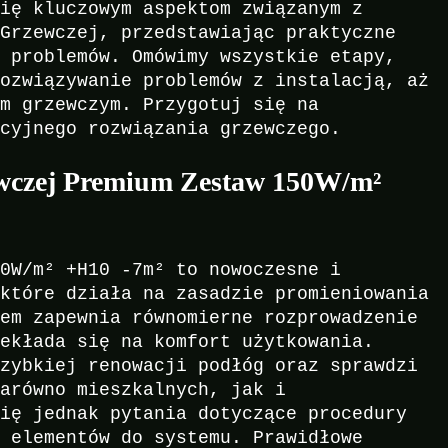
się kluczowym aspektom związanym z
 Grzewczej, przedstawiając praktyczne
h problemów. Omówimy wszystkie etapy,
rozwiązywanie problemów z instalacją, aż
em grzewczym. Przygotuj się na
acyjnego rozwiązania grzewczego.
ewczej Premium Zestaw 150W/m²
50W/m² +H10 -7m² to nowoczesne i
 które działa na zasadzie promieniowania
tem zapewnia równomierne rozprowadzenie
zekłada się na komfort użytkowania.
szybkiej renowacji podłóg oraz sprawdzi
zarówno mieszkalnych, jak i
się jednak pytania dotyczące procedury
h elementów do systemu. Prawidłowe