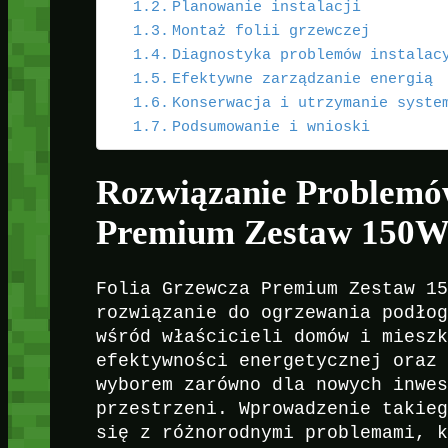
Planowanie instalacji
Montaż folii grzewczej
Diagnostyka problemów instalac
Efektywne zarządzanie energią
Konserwacja i utrzymanie syste
Podsumowanie i wnioski
Rozwiązanie Problemó
Premium Zestaw 150W
Folia Grzewcza Premium Zestaw 1
rozwiązanie do ogrzewania podło
wśród właścicieli domów i miesz
efektywności energetycznej oraz
wyborem zarówno dla nowych inwe
przestrzeni. Wprowadzenie takie
się z różnorodnymi problemami, 