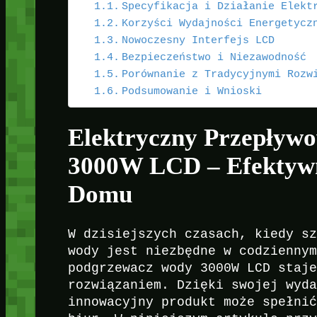
Specyfikacja i Działanie Elekt
Korzyści Wydajności Energetycz
Nowoczesny Interfejs LCD
Bezpieczeństwo i Niezawodność
Porównanie z Tradycyjnymi Rozw
Podsumowanie i Wnioski
Elektryczny Przepływ
3000W LCD – Efektyw
Domu
W dzisiejszych czasach, kiedy s
wody jest niezbędne w codzienny
podgrzewacz wody 3000W LCD staj
rozwiązaniem. Dzięki swojej wyd
innowacyjny produkt może spełni