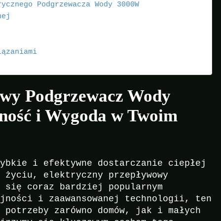
rycznego Podgrzewacza Wody 3000W
nej
iązaniami
owy Podgrzewacz Wody
ność i Wygoda w Twoim
zybkie i efektywne dostarczanie ciepłej
m życiu, elektryczny przepływowy
e się coraz bardziej popularnym
ajności i zaawansowanej technologii, ten
ć potrzeby zarówno domów, jak i małych