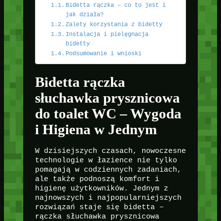
Bidetta rączka – co to jest i
jak działa?
Zalety korzystania z bidetty
Instalacja i pielęgnacja
bidetty
Podsumowanie i wnioski
Bidetta rączka
słuchawka prysznicowa
do toalet WC – Wygoda
i Higiena w Jednym
W dzisiejszych czasach, nowoczesne
technologie w łazience nie tylko
pomagają w codziennych zadaniach,
ale także podnoszą komfort i
higienę użytkowników. Jednym z
najnowszych i najpopularniejszych
rozwiązań staje się bidetta –
rączka słuchawka prysznicowa