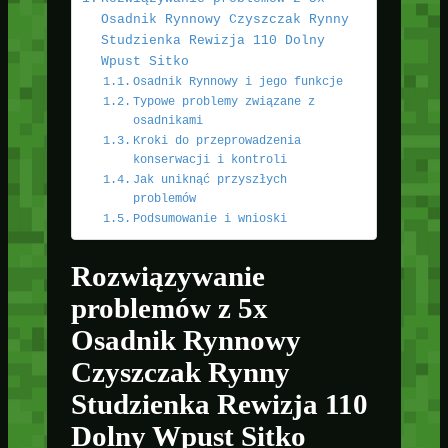
Osadnik Rynnowy Czyszczak Rynny
Studzienka Rewizja 110 Dolny
Wpust Sitko
Osadnik Rynnowy i jego funkcje
Typowe problemy związane z
osadnikami
Kroki do przeprowadzenia
konserwacji i kontroli
Jak uniknąć przyszłych
problemów
Podsumowanie i wnioski
Rozwiązywanie
problemów z 5x
Osadnik Rynnowy
Czyszczak Rynny
Studzienka Rewizja 110
Dolny Wpust Sitko