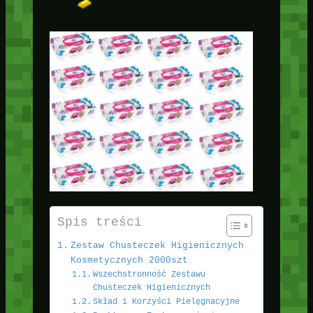
Spis treści
Zestaw Chusteczek Higienicznych
Kosmetycznych 2000szt
Wszechstronność Zestawu
Chusteczek Higienicznych
Skład i Korzyści Pielęgnacyjne