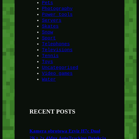
Pets
Photography
Power tools
Servers
Skates
Snow
Sport
Telephones
Televisions
Tennis
Toys
Uncategorised
Video games
Water
RECENT POSTS
Kamera obrotowa Ezviz H7c Dual
2K+ 2x 4Mpx AutoTracking Detekcja