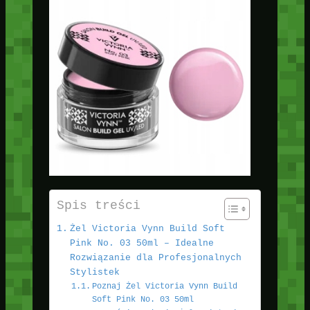
Spis treści
Żel Victoria Vynn Build Soft
Pink No. 03 50ml – Idealne
Rozwiązanie dla Profesjonalnych
Stylistek
Poznaj Żel Victoria Vynn Build
Soft Pink No. 03 50ml