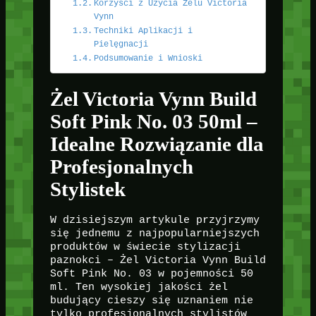
Korzyści z Użycia Żelu Victoria
Vynn
Techniki Aplikacji i
Pielęgnacji
Podsumowanie i Wnioski
Żel Victoria Vynn Build
Soft Pink No. 03 50ml –
Idealne Rozwiązanie dla
Profesjonalnych
Stylistek
W dzisiejszym artykule przyjrzymy
się jednemu z najpopularniejszych
produktów w świecie stylizacji
paznokci – Żel Victoria Vynn Build
Soft Pink No. 03 w pojemności 50
ml. Ten wysokiej jakości żel
budujący cieszy się uznaniem nie
tylko profesjonalnych stylistów