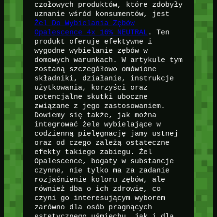
czołowych produktów, które zdobyły
uznanie wśród konsumentów, jest
Żel Do Wybielania Zębów
Opalescence 4x 16%_NEUTRAL
. Ten
produkt oferuje efektywne i
wygodne wybielanie zębów w
domowych warunkach. W artykule tym
zostaną szczegółowo omówione
składniki, działanie, instrukcje
użytkowania, korzyści oraz
potencjalne skutki uboczne
związane z jego zastosowaniem.
Dowiemy się także, jak można
integrować żele wybielające w
codzienną pielęgnację jamy ustnej
oraz od czego zależą ostateczne
efekty takiego zabiegu. Żel
Opalescence, bogaty w substancje
czynne, nie tylko ma za zadanie
rozjaśnienie koloru zębów, ale
również dba o ich zdrowie, co
czyni go interesującym wyborem
zarówno dla osób pragnących
estetycznego uśmiechu, jak i dla