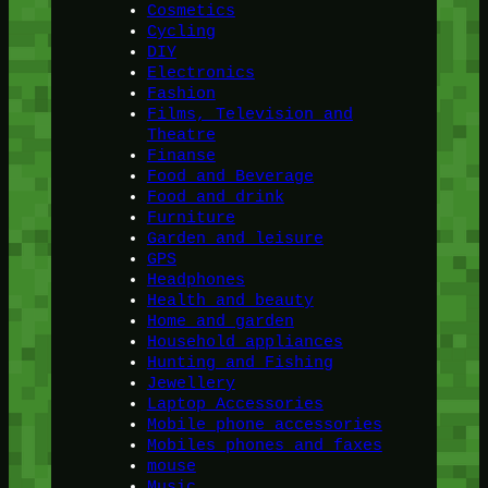
Cosmetics
Cycling
DIY
Electronics
Fashion
Films, Television and
Theatre
Finanse
Food and Beverage
Food and drink
Furniture
Garden and leisure
GPS
Headphones
Health and beauty
Home and garden
Household appliances
Hunting and Fishing
Jewellery
Laptop Accessories
Mobile phone accessories
Mobiles phones and faxes
mouse
Music