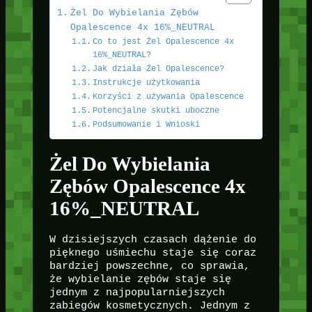
Żel Do Wybielania Zębów
Opalescence 4x 16%_NEUTRAL
Co to jest Żel Opalescence 4x
16%_NEUTRAL?
Jak działa Żel Opalescence?
Instrukcje użytkowania
Korzyści z używania Opalescence
Potencjalne skutki uboczne
Podsumowanie i Wnioski
Żel Do Wybielania
Zębów Opalescence 4x
16%_NEUTRAL
W dzisiejszych czasach dążenie do
pięknego uśmiechu staje się coraz
bardziej powszechne, co sprawia,
że wybielanie zębów staje się
jednym z najpopularniejszych
zabiegów kosmetycznych. Jednym z