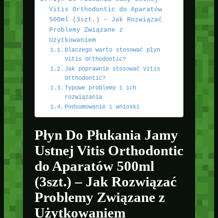
Vitis Orthodontic do Aparatów
500ml (3szt.) – Jak Rozwiązać
Problemy Związane z
Użytkowaniem
Dlaczego warto stosować płyn
Vitis Orthodontic?
Jak poprawnie stosować Vitis
Orthodontic?
Typowe problemy i ich
rozwiązania
Podsumowanie i wnioski
Płyn Do Płukania Jamy
Ustnej Vitis Orthodontic
do Aparatów 500ml
(3szt.) – Jak Rozwiązać
Problemy Związane z
Użytkowaniem