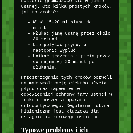
bakterie gromadzące się w jamie
ustnej. Oto kilka prostych kroków,
jak to zrobić:
Wlać 15-20 ml płynu do
miarki.
Płukać jamę ustną przez około
30 sekund.
Nie połykać płynu, a
następnie wypluć.
Unikać jedzenia i picia przez
co najmniej 30 minut po
płukaniu.
Przestrzeganie tych kroków pozwoli
na maksymalizację efektów użycia
płynu oraz zapewnienie
odpowiedniej ochrony jamy ustnej w
trakcie noszenia aparatu
ortodontycznego. Regularna rutyna
higieniczna jest kluczowa dla
osiągnięcia zdrowego uśmiechu.
Typowe problemy i ich