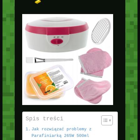
Spis treści
Jak rozwiązać problemy z
Parafiniarką 265W 500ml