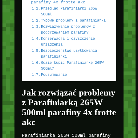
parafiny 4x frotte akc
Przegląd Parafiniarki 265W
500ml
Typowe problemy z parafiniarką
Rozwiązywanie problemów z
podgrzewaniem parafiny
Konserwacja i czyszczenie
urządzenia
Bezpieczeństwo użytkowania
parafiniarki
Gdzie kupić Parafiniarkę 265W
500ml?
Podsumowanie
Jak rozwiązać problemy
z Parafiniarką 265W
500ml parafiny 4x frotte
akc
Parafiniarka 265W 500ml parafiny