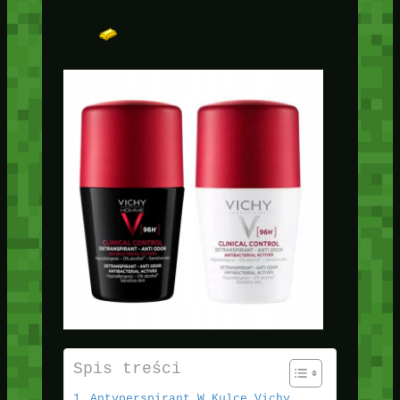
Spis treści
Antyperspirant W Kulce Vichy