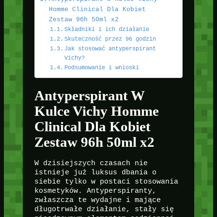
Homme Clinical Dla Kobiet
Zestaw 96h 50ml x2
Składniki i ich działanie
Skuteczność przez 96 godzin
Jak stosować antyperspirant
Vichy?
Podsumowanie i wnioski
Antyperspirant W
Kulce Vichy Homme
Clinical Dla Kobiet
Zestaw 96h 50ml x2
W dzisiejszych czasach nie
istnieje już luksus dbania o
siebie tylko w postaci stosowania
kosmetyków. Antyperspiranty,
zwłaszcza te wydajne i mające
długotrwałe działanie, stały się