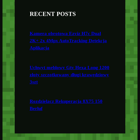
RECENT POSTS
Kamera obrotowa Ezviz H7c Dual
2K+ 2x 4Mpx AutoTracking Detekcja
Aplikacja
Uchwyt meblowy Gtv Hexa Long 1200
złoty szczotkowany długi krawędziowy
3szt
Rozdzielacz Rekuperacja 8X75 150
Berluf