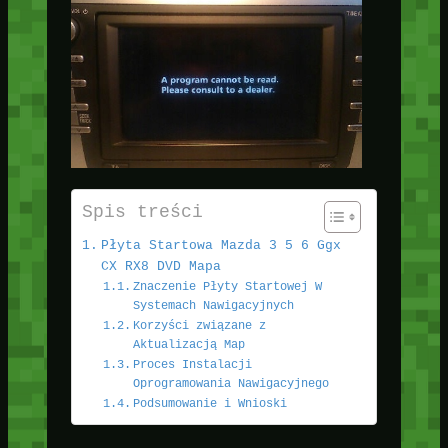
Spis treści
Płyta Startowa Mazda 3 5 6 Ggx
CX RX8 DVD Mapa
Znaczenie Płyty Startowej W
Systemach Nawigacyjnych
Korzyści związane z
Aktualizacją Map
Proces Instalacji
Oprogramowania Nawigacyjnego
Podsumowanie i Wnioski