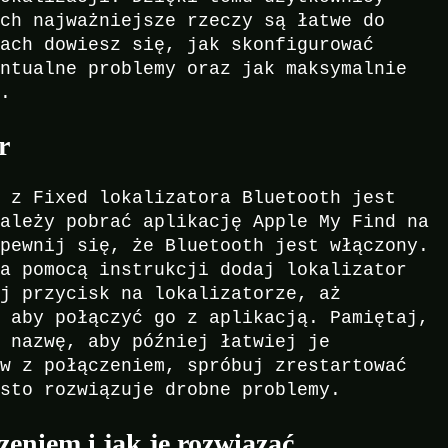
ich najważniejsze rzeczy są łatwe do
jach dowiesz się, jak skonfigurować
entualne problemy oraz jak maksymalnie
i.
r
a z Fixed lokalizatora Bluetooth jest
należy pobrać aplikację Apple My Find na
upewnij się, że Bluetooth jest włączony.
za pomocą instrukcji dodaj lokalizator
aj przycisk na lokalizatorze, aż
, aby połączyć go z aplikacją. Pamiętaj,
ą nazwę, aby później łatwiej je
ów z połączeniem, spróbuj zrestartować
ęsto rozwiązuje drobne problemy.
zeniem i jak je rozwiązać