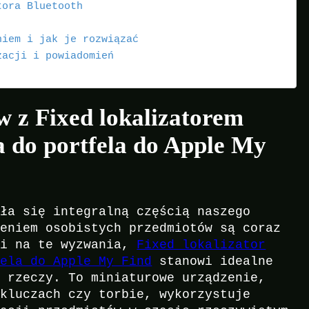
tora Bluetooth
niem i jak je rozwiązać
zacji i powiadomień
 z Fixed lokalizatorem
a do portfela do Apple My
ała się integralną częścią naszego
ieniem osobistych przedmiotów są coraz
zi na te wyzwania,
Fixed lokalizator
fela do Apple My Find
stanowi idealne
h rzeczy. To miniaturowe urządzenie,
 kluczach czy torbie, wykorzystuje