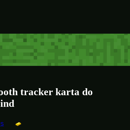
ooth tracker karta do
Find
PS