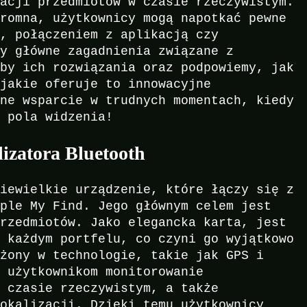
zacji przedmiotów w czasie rzeczywistym.
gromna, użytkownicy mogą napotkać pewne
ą, połączeniem z aplikacją czy
my główne zagadnienia związane z
oby ich rozwiązania oraz podpowiemy, jak
 jakie oferuje to innowacyjne
łne wsparcie w trudnych momentach, kiedy
z pola widzenia!
izatora Bluetooth
niewielkie urządzenie, które łączy się z
pple My Find. Jego głównym celem jest
przedmiotów. Jako elegancka karta, jest
w każdym portfelu, co czyni go wyjątkowo
ażony w technologie, takie jak GPS i
a użytkownikom monitorowanie
w czasie rzeczywistym, a także
lokalizacji. Dzięki temu użytkownicy