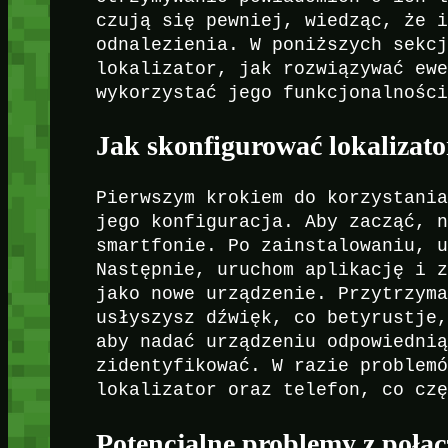
czują się pewniej, wiedząc, że 
odnalezienia. W poniższych sekc
lokalizator, jak rozwiązywać ew
wykorzystać jego funkcjonalnośc
Jak skonfigurować lokalizato
Pierwszym krokiem do korzystani
jego konfiguracja. Aby zacząć, 
smartfonie. Po zainstalowaniu, 
Następnie, uruchom aplikację i 
jako nowe urządzenie. Przytrzym
usłyszysz dźwięk, co betyrustje
aby nadać urządzeniu odpowiedni
zidentyfikować. W razie problem
lokalizator oraz telefon, co cz
Potencjalne problemy z połąc