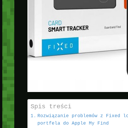
Spis treści
Rozwiązanie problemów z Fixed l
portfela do Apple My Find