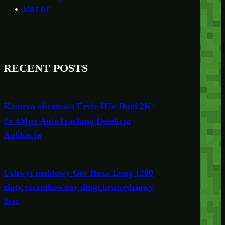
Water
RECENT POSTS
Kamera obrotowa Ezviz H7c Dual 2K+
2x 4Mpx AutoTracking Detekcja
Aplikacja
Uchwyt meblowy Gtv Hexa Long 1200
złoty szczotkowany długi krawędziowy
3szt