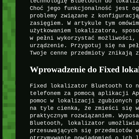
technologię Bluetooth do lokali
Choć jego funkcjonalność jest o
problemy związane z konfiguracj
zasięgiem. W artykule tym omówi
użytkowaniem lokalizatora, spos
w pełni wykorzystać możliwości,
urządzenie. Przygotuj się na pe
Twoje cenne przedmioty znikają 
Wprowadzenie do Fixed lokal
Fixed lokalizator Bluetooth to 
telefonem za pomocą aplikacji A
pomoc w lokalizacji zgubionych 
na tyle cienka, że zmieści się 
praktycznym rozwiązaniem. Wypos
Bluetooth, lokalizator umożliwi
przesuwających się przedmiotów 
otrzymywanie powiadomień o ich 