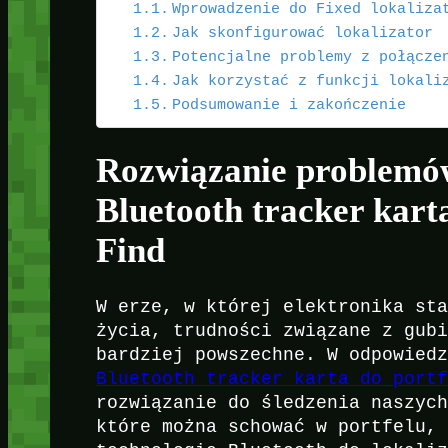
Wprowadzenie do Fixed lokaliza
Jak skonfigurować lokalizator
Potencjalne problemy z połącze
Jak korzystać z funkcji lokali
Podsumowanie i zakończenie
Rozwiązanie problemów
Bluetooth tracker kart
Find
W erze, w której elektronika st
życia, trudności związane z gub
bardziej powszechne. W odpowied
Bluetooth tracker karta do port
rozwiązanie do śledzenia naszyc
które można schować w portfelu,