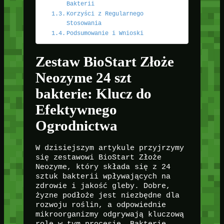
Bakterii
Korzyści z Regularnego
Stosowania
Podsumowanie i Wnioski
Zestaw BioStart Złoże
Neozyme 24 szt
bakterie: Klucz do
Efektywnego
Ogrodnictwa
W dzisiejszym artykule przyjrzymy
się zestawowi BioStart Złoże
Neozyme, który składa się z 24
sztuk bakterii wpływających na
zdrowie i jakość gleby. Dobre,
żyzne podłoże jest niezbędne dla
rozwoju roślin, a odpowiednie
mikroorganizmy odgrywają kluczową
rolę w tym procesie. Bakterie