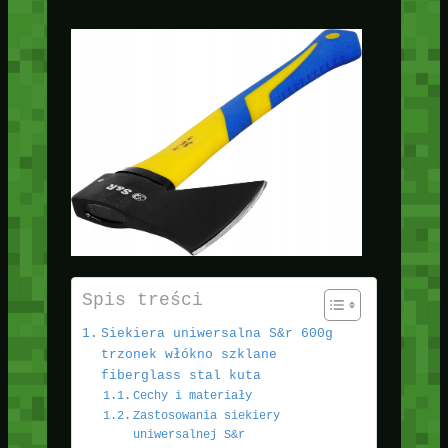
Spis treści
Siekiera uniwersalna S&r 600g
trzonek włókno szklane
fiberglass stal kuta
Cechy i materiały
Zastosowania siekiery
uniwersalnej S&r