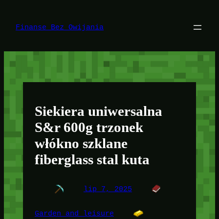
Przejdź
do
treści
Finanse Bez Owijania
Siekiera uniwersalna
S&r 600g trzonek
włókno szklane
fiberglass stal kuta
lip 7, 2025
Garden and leisure