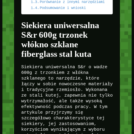
Porównanie z innymi narzędziami
Podsumowanie i wnioski
Siekiera uniwersalna
S&r 600g trzonek
włókno szklane
fiberglass stal kuta
Siekiera uniwersalna S&r o wadze
600g z trzonkiem z włókna
szklanego to narzędzie, które
łączy w sobie nowoczesne materiały
i tradycyjne rzemiosło. Wykonana
ze stali kutej, zapewnia nie tylko
wytrzymałość, ale także wysoką
efektywność podczas pracy. W tym
artykule przyjrzymy się
szczegółowo charakterystyce tej
siekiery, jej zastosowaniom,
korzyściom wynikającym z wyboru