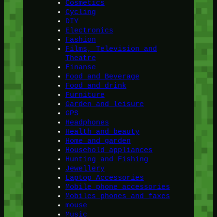
Cosmetics
Cycling
DIY
Electronics
Fashion
Films, Television and
Theatre
Finanse
Food and Beverage
Food and drink
Furniture
Garden and leisure
GPS
Headphones
Health and beauty
Home and garden
Household appliances
Hunting and Fishing
Jewellery
Laptop Accessories
Mobile phone accessories
Mobiles phones and faxes
mouse
Music