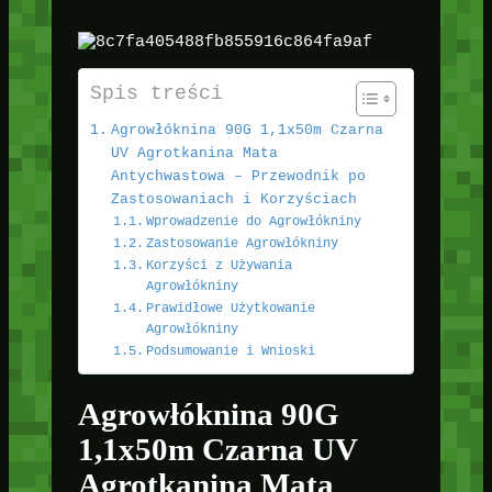
Spis treści
Agrowłóknina 90G 1,1x50m Czarna
UV Agrotkanina Mata
Antychwastowa – Przewodnik po
Zastosowaniach i Korzyściach
Wprowadzenie do Agrowłókniny
Zastosowanie Agrowłókniny
Korzyści z Używania
Agrowłókniny
Prawidłowe Użytkowanie
Agrowłókniny
Podsumowanie i Wnioski
Agrowłóknina 90G
1,1x50m Czarna UV
Agrotkanina Mata