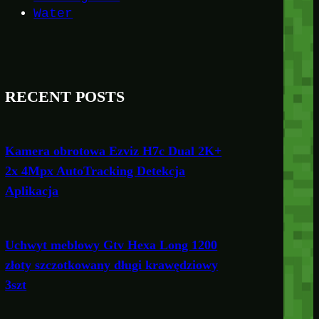
Water
RECENT POSTS
Kamera obrotowa Ezviz H7c Dual 2K+
2x 4Mpx AutoTracking Detekcja
Aplikacja
Uchwyt meblowy Gtv Hexa Long 1200
złoty szczotkowany długi krawędziowy
3szt