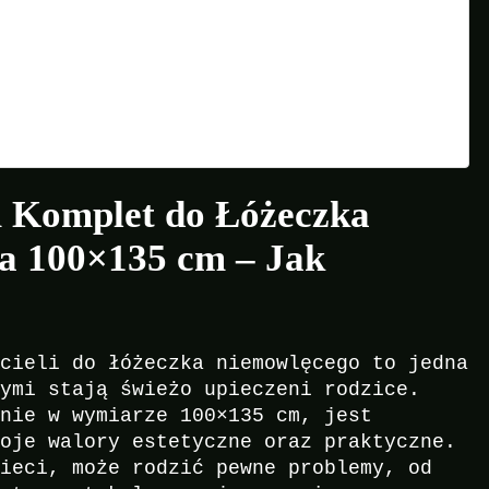
m Komplet do Łóżeczka
a 100×135 cm – Jak
ścieli do łóżeczka niemowlęcego to jedna
rymi stają świeżo upieczeni rodzice.
lnie w wymiarze 100×135 cm, jest
woje walory estetyczne oraz praktyczne.
zieci, może rodzić pewne problemy, od