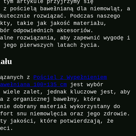
W tym artykule przyjrzymy się
m z pościelą bawełnianą dla niemowląt, a
skutecznie rozwiązać. Podczas naszego
ekty, takie jak jakość materiału,
ybór odpowiednich akcesoriów.
ealne rozwiązania, aby zapewnić wygodę i
w jego pierwszych latach życia.
ału
iązanych z
Pościel z Wypełnieniem
Bawełniana 100×135 cm
jest wybór
a wiele zalet, jednak kluczowe jest, aby
na z organicznej bawełny, która
nnie dobrany materiał wykorzystany do
mfort snu niemowlęcia oraz jego zdrowie.
aty jakości, które potwierdzają, że
ieci.