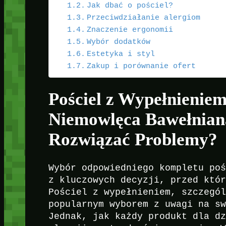
Jak dbać o pościel?
Przeciwdziałanie alergiom
Znaczenie ergonomii
Wybór dodatków
Estetyka i styl
Zakup i porównanie ofert
Pościel z Wypełnienie
Niemowlęca Bawełnian
Rozwiązać Problemy?
Wybór odpowiedniego kompletu po
z kluczowych decyzji, przed któ
Pościel z wypełnieniem, szczegó
popularnym wyborem z uwagi na s
Jednak, jak każdy produkt dla d