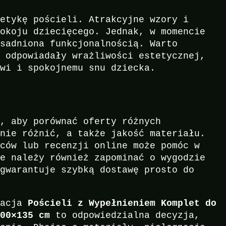
tetykę pościeli. Atrakcyjne wzory i
pokoju dziecięcego. Jednak, w momencie
asadniona funkcjonalnością. Warto
ą odpowiadały wrażliwości estetycznej,
owi i spokojnemu snu dziecka.
t, aby porównać oferty różnych
znie różnić, a także jakość materiału.
iców lub recenzji online może pomóc w
ie należy również zapominać o wygodzie
 gwarantuje szybką dostawę prosto do
nacja
Pościeli z Wypełnieniem Komplet do
100×135 cm
to odpowiedzialna decyzja,