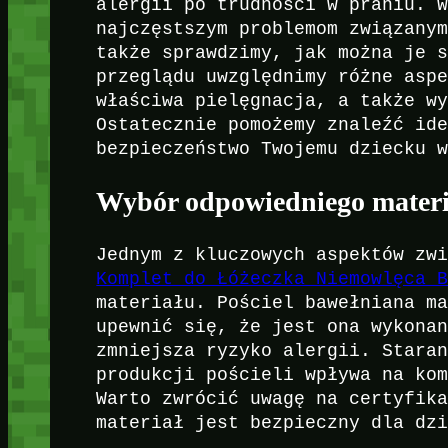
alergii po trudności w praniu. 
najczęstszym problemom związany
także sprawdzimy, jak można je 
przeglądu uwzględnimy różne asp
właściwa pielęgnacja, a także w
Ostatecznie pomożemy znaleźć id
bezpieczeństwo Twojemu dziecku 
Wybór odpowiedniego materi
Jednym z kluczowych aspektów zw
Komplet do Łóżeczka Niemowlęca 
materiału. Pościel bawełniana m
upewnić się, że jest ona wykona
zmniejsza ryzyko alergii. Stara
produkcji pościeli wpływa na ko
Warto zwrócić uwagę na certyfik
materiał jest bezpieczny dla dz