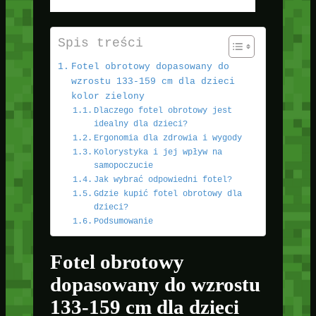
Spis treści
Fotel obrotowy dopasowany do
wzrostu 133-159 cm dla dzieci
kolor zielony
Dlaczego fotel obrotowy jest
idealny dla dzieci?
Ergonomia dla zdrowia i wygody
Kolorystyka i jej wpływ na
samopoczucie
Jak wybrać odpowiedni fotel?
Gdzie kupić fotel obrotowy dla
dzieci?
Podsumowanie
Fotel obrotowy
dopasowany do wzrostu
133-159 cm dla dzieci