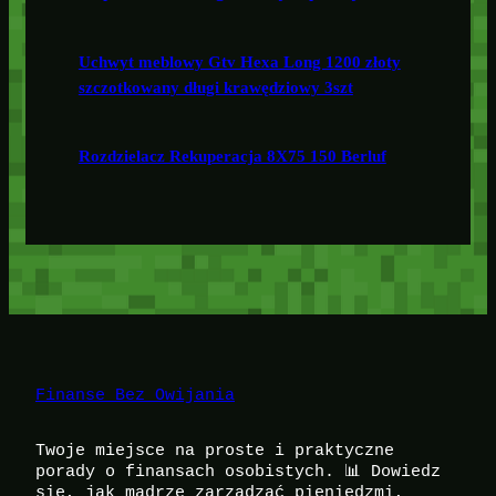
Uchwyt meblowy Gtv Hexa Long 1200 złoty
szczotkowany długi krawędziowy 3szt
Rozdzielacz Rekuperacja 8X75 150 Berluf
Finanse Bez Owijania
Twoje miejsce na proste i praktyczne
porady o finansach osobistych. 📊 Dowiedz
się, jak mądrze zarządzać pieniędzmi,