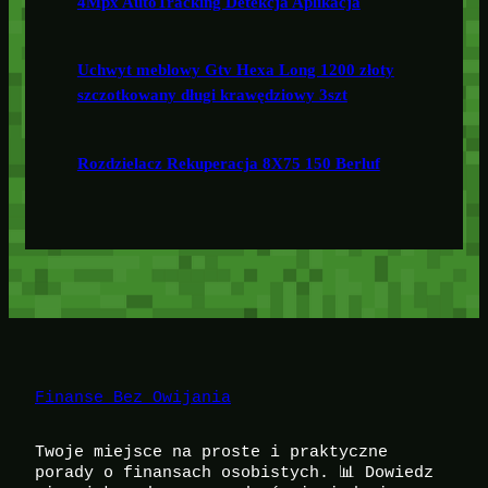
4Mpx AutoTracking Detekcja Aplikacja
Uchwyt meblowy Gtv Hexa Long 1200 złoty
szczotkowany długi krawędziowy 3szt
Rozdzielacz Rekuperacja 8X75 150 Berluf
Finanse Bez Owijania
Twoje miejsce na proste i praktyczne
porady o finansach osobistych. 📊 Dowiedz