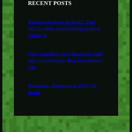
RECENT POSTS
Kamera obrotowa Ezviz H7c Dual
2K+ 2x 4Mpx AutoTracking Detekcja
Aplikacja
Uchwyt meblowy Gtv Hexa Long 1200
złoty szczotkowany długi krawędziowy
3szt
Rozdzielacz Rekuperacja 8X75 150
Berluf