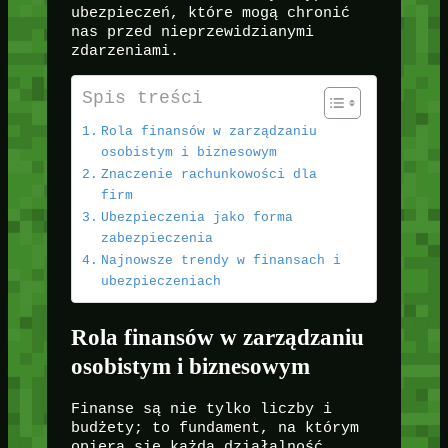
ubezpieczeń, które mogą chronić
nas przed nieprzewidzianymi
zdarzeniami.
Spis treści
Rola finansów w zarządzaniu
osobistym i biznesowym
Znaczenie rachunkowości dla
firm
Ubezpieczenia jako forma
zabezpieczenia
Najnowsze trendy w finansach i
ubezpieczeniach
Rola finansów w zarządzaniu
osobistym i biznesowym
Finanse są nie tylko liczby i
budżety; to fundament, na którym
opiera się każda działalność