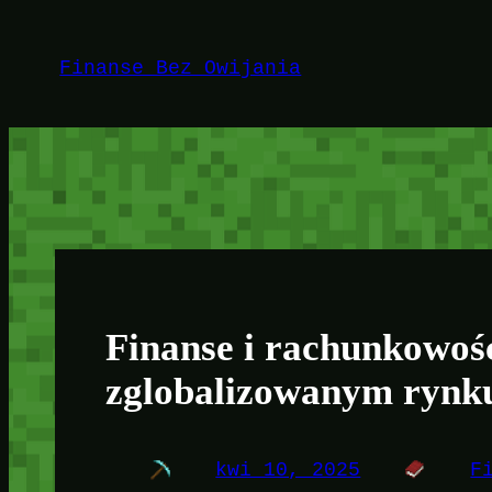
Przejdź
do
Finanse Bez Owijania
treści
Finanse i rachunkowość
zglobalizowanym rynk
kwi 10, 2025
F