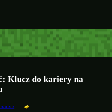
: Klucz do kariery na
u
inanse