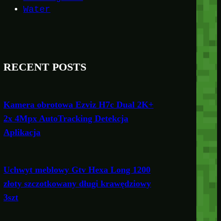
Water
RECENT POSTS
Kamera obrotowa Ezviz H7c Dual 2K+
2x 4Mpx AutoTracking Detekcja
Aplikacja
Uchwyt meblowy Gtv Hexa Long 1200
złoty szczotkowany długi krawędziowy
3szt