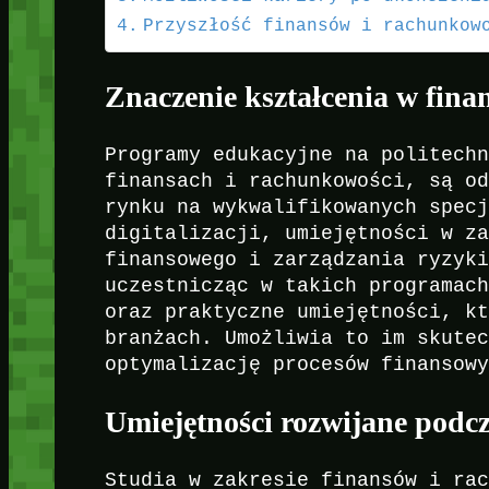
Przyszłość finansów i rachunkow
Znaczenie kształcenia w fina
Programy edukacyjne na politech
finansach i rachunkowości, są o
rynku na wykwalifikowanych spec
digitalizacji, umiejętności w z
finansowego i zarządzania ryzyk
uczestnicząc w takich programac
oraz praktyczne umiejętności, k
branżach. Umożliwia to im skute
optymalizację procesów finansow
Umiejętności rozwijane podc
Studia w zakresie finansów i ra