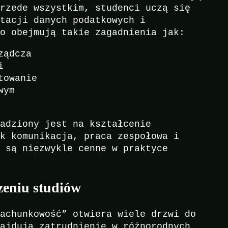
Przede wszystkim, studenci uczą się
etacji danych podatkowych i
to obejmują takie zagadnienia jak:
ządcza
i
towanie
wym
ładziony jest na kształcenie
ak komunikacja, praca zespołowa i
e są niezwykle cenne w praktyce
zeniu studiów
Rachunkowość” otwiera wiele drzwi do
najdują zatrudnienie w różnorodnych