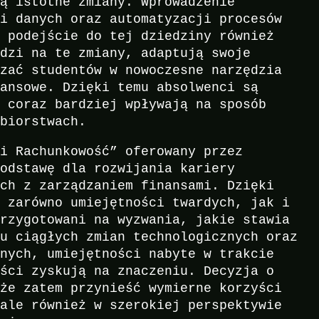
zą istotne zmiany. Wprowadzenie
ki danych oraz automatyzacji procesów
e podejście do tej dziedziny również
edzi na te zmiany, adaptują swoje
dzać studentów w nowoczesne narzędzia
nansowe. Dzięki temu absolwenci są
e coraz bardziej wpływają na sposób
ębiorstwach.
 i Rachunkowość” oferowany przez
podstawę dla rozwijania kariery
ych z zarządzaniem finansami. Dzięki
e zarówno umiejętności twardych, jak i
przygotowani na wyzwania, jakie stawia
zu ciągłych zmian technologicznych oraz
anych, umiejętności nabyte w trakcie
ości zyskują na znaczeniu. Decyzja o
oże zatem przynieść wymierne korzyści
 ale również w szerokiej perspektywie