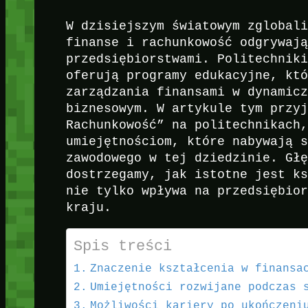
W dzisiejszym światowym zglobal
finanse i rachunkowość odgrywaj
przedsiębiorstwami. Politechnik
oferują programy edukacyjne, kt
zarządzania finansami w dynamic
biznesowym. W artykule tym przy
Rachunkowość” na politechnikach
umiejętnościom, które nabywają 
zawodowego w tej dziedzinie. Gł
dostrzegamy, jak istotne jest k
nie tylko wpływa na przedsiębio
kraju.
Spis treści
Znaczenie kształcenia w finansa
Umiejętności rozwijane podczas 
Możliwości kariery po ukończeni