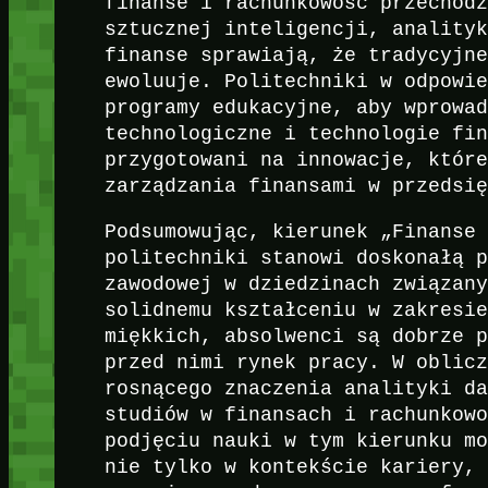
finanse i rachunkowość przechod
sztucznej inteligencji, anality
finanse sprawiają, że tradycyjn
ewoluuje. Politechniki w odpowi
programy edukacyjne, aby wprowa
technologiczne i technologie fi
przygotowani na innowacje, któr
zarządzania finansami w przedsi
Podsumowując, kierunek „Finanse
politechniki stanowi doskonałą 
zawodowej w dziedzinach związan
solidnemu kształceniu w zakresi
miękkich, absolwenci są dobrze 
przed nimi rynek pracy. W oblic
rosnącego znaczenia analityki d
studiów w finansach i rachunkow
podjęciu nauki w tym kierunku m
nie tylko w kontekście kariery,