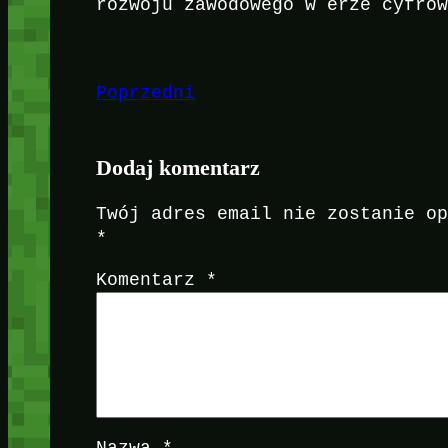
rozwoju zawodowego w erze cyfro
Poprzedni
Dodaj komentarz
Twój adres email nie zostanie o
*
Komentarz
*
Nazwa
*