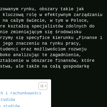
izowanym rynku, obszary takie jak
ą kluczową rolę w efektywnym zarządzaniu
i na całym świecie, w tym w Polsce,
óre kształcą specjalistów zdolnych do
znie zmieniającym się środowisku
jrzymy się specyfice kierunku „Finanse i
, jego znaczeniu na rynku pracy,
studenci oraz możliwościom rozwoju
ęboko analizując te zagadnienia,
ształcenie w obszarze finansów, które
rstwa, ale także na całą gospodarkę
ch i rachunkowości
studiów
u studiów