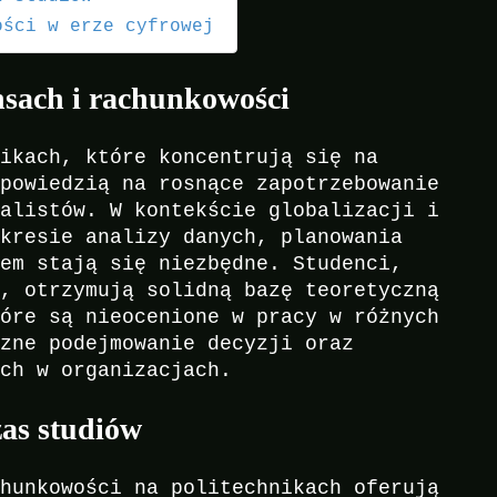
ości w erze cyfrowej
nsach i rachunkowości
nikach, które koncentrują się na
dpowiedzią na rosnące zapotrzebowanie
jalistów. W kontekście globalizacji i
akresie analizy danych, planowania
iem stają się niezbędne. Studenci,
h, otrzymują solidną bazę teoretyczną
tóre są nieocenione w pracy w różnych
czne podejmowanie decyzji oraz
ych w organizacjach.
zas studiów
chunkowości na politechnikach oferują