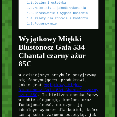
Design i estetyka
Materiały i jakość wykonania
Dopasowanie i wygoda noszenia
Zalety dla zdrowia i komfortu
Podsumowanie
Wyjątkowy Miękki
Biustonosz Gaia 534
Chantal czarny ażur
85C
W dzisiejszym artykule przyjrzymy
się fascynującemu produktowi,
jakim jest
Wyjątkowy Miękki
Biustonosz Gaia 534 Chantal czarny
ażur 85C
. Ta bielizna damska łączy
w sobie elegancję, komfort oraz
funkcjonalność, co czyni ją
idealnym wyborem dla kobiet, które
cenią sobie zarówno estetykę, jak