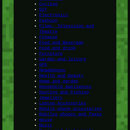
Cycling
DIY
Electronics
Fashion
Films, Television and
Theatre
Finanse
Food and Beverage
Food and drink
Furniture
Garden and leisure
GPS
Headphones
Health and beauty
Home and garden
Household appliances
Hunting and Fishing
Jewellery
Laptop Accessories
Mobile phone accessories
Mobiles phones and faxes
mouse
Music