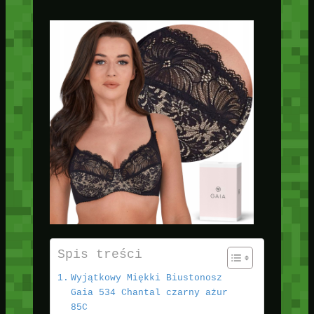
Spis treści
Wyjątkowy Miękki Biustonosz
Gaia 534 Chantal czarny ażur
85C