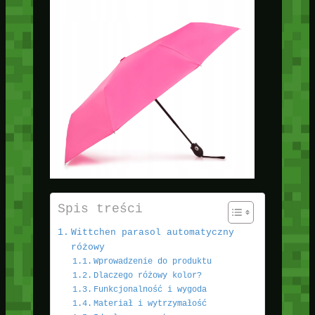
Spis treści
Wittchen parasol automatyczny
różowy
Wprowadzenie do produktu
Dlaczego różowy kolor?
Funkcjonalność i wygoda
Materiał i wytrzymałość