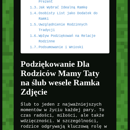
Prezent
Jak Wybrać Idealną Ramkę
Osobisty List jako Dodatek do
Ramki
Uwzględnienie Rodzinnych
Tradycji
Wpływ Podziękowań na Relacje
Rodzinne
Podsumowanie i Wnioski
Podziękowanie Dla
Rodziców Mamy Taty
na ślub wesele Ramka
Zdjęcie
Ślub to jeden z najważniejszych
momentów w życiu każdej pary. To
czas radości, miłości, ale także
wdzięczności. W szczególności,
rodzice odgrywają kluczową rolę w