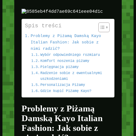
Spis treści
Problemy z Piżamą Damską Kayo
Italian Fashion: Jak sobie z
nimi radzić?
Wybór odpowiedniego rozmiaru
Komfort noszenia piżamy
Pielęgnacja piżamy
Radzenie sobie z ewentualnymi
uszkodzeniami
Personalizacja Piżamy
Gdzie kupić Piżamę Kayo?
Problemy z Piżamą
Damską Kayo Italian
Fashion: Jak sobie z