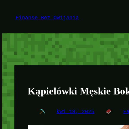
Przejdź
do
Finanse Bez Owijania
treści
Kąpielówki Męskie Bo
kwi 18, 2025
F