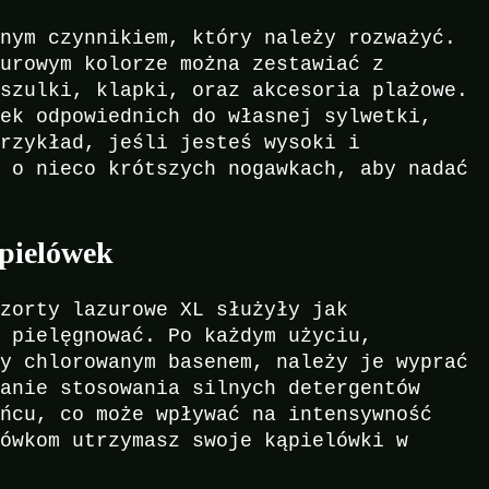
żnym czynnikiem, który należy rozważyć.
zurowym kolorze można zestawiać z
oszulki, klapki, oraz akcesoria plażowe.
wek odpowiednich do własnej sylwetki,
przykład, jeśli jesteś wysoki i
e o nieco krótszych nogawkach, aby nadać
ąpielówek
szorty lazurowe XL służyły jak
o pielęgnować. Po każdym użyciu,
zy chlorowanym basenem, należy je wyprać
kanie stosowania silnych detergentów
ońcu, co może wpływać na intensywność
zówkom utrzymasz swoje kąpielówki w