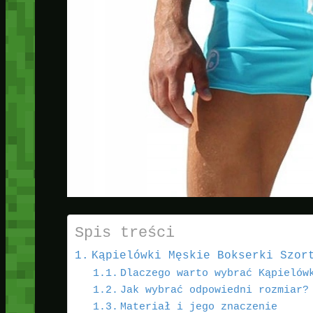
Spis treści
Kąpielówki Męskie Bokserki Szor
Dlaczego warto wybrać Kąpielów
Jak wybrać odpowiedni rozmiar?
Materiał i jego znaczenie