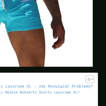
ty Lazurowe XL – Jak Rozwiązać Problemy?
ki Męskie Bokserki Szorty Lazurowe XL?