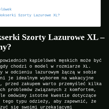
elówek
Bokserki Szorty Lazurowe XL?
serki Szorty Lazurowe XL –
my?
dpowiednich kąpielówek męskich może być
 gdy chodzi o model w rozmiarze XL.
ty w odcieniu lazurowym łączą w sobie
yni je idealnym wyborem na wakacyjne
e, przed zakupem warto przemyśleć kilka
ych problemów związanych z komfortem,
ule omówimy istotne kwestie dotyczące
i tego typu odzieży, aby zapewnić, że
szyć się swoimi urzekającymi