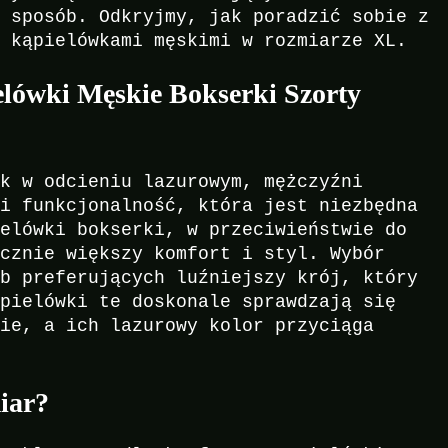
y sposób. Odkryjmy, jak poradzić sobie z
z kąpielówkami męskimi w rozmiarze XL.
lówki Męskie Bokserki Szorty
ek w odcieniu lazurowym, mężczyźni
 i funkcjonalność, która jest niezbędna
ielówki bokserki, w przeciwieństwie do
acznie większy komfort i styl. Wybór
ób preferujących luźniejszy krój, który
ąpielówki te doskonale sprawdzają się
nie, a ich lazurowy kolor przyciąga
iar?