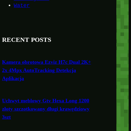
Water
RECENT POSTS
Kamera obrotowa Ezviz H7c Dual 2K+
2x 4Mpx AutoTracking Detekcja
Aplikacja
Uchwyt meblowy Gtv Hexa Long 1200
złoty szczotkowany długi krawędziowy
3szt