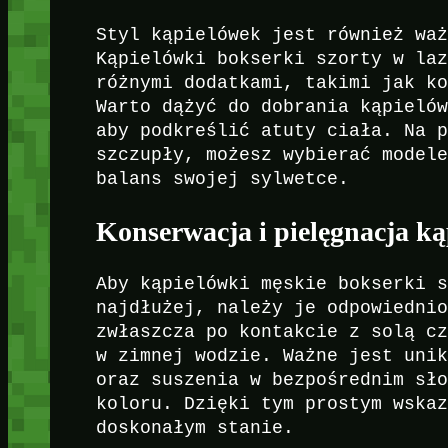
Styl kąpielówek jest również wa
Kąpielówki bokserki szorty w la
różnymi dodatkami, takimi jak k
Warto dążyć do dobrania kąpieló
aby podkreślić atuty ciała. Na 
szczupły, możesz wybierać model
balans swojej sylwetce.
Konserwacja i pielęgnacja k
Aby kąpielówki męskie bokserki 
najdłużej, należy je odpowiedni
zwłaszcza po kontakcie z solą c
w zimnej wodzie. Ważne jest uni
oraz suszenia w bezpośrednim sł
koloru. Dzięki tym prostym wska
doskonałym stanie.