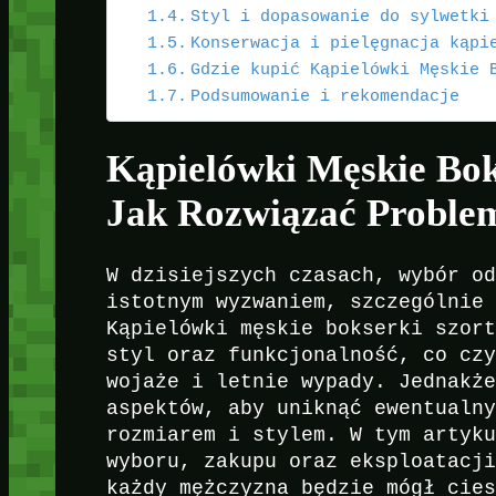
Styl i dopasowanie do sylwetki
Konserwacja i pielęgnacja kąpi
Gdzie kupić Kąpielówki Męskie 
Podsumowanie i rekomendacje
Kąpielówki Męskie Bok
Jak Rozwiązać Proble
W dzisiejszych czasach, wybór o
istotnym wyzwaniem, szczególnie
Kąpielówki męskie bokserki szor
styl oraz funkcjonalność, co cz
wojaże i letnie wypady. Jednakż
aspektów, aby uniknąć ewentualn
rozmiarem i stylem. W tym artyk
wyboru, zakupu oraz eksploatacj
każdy mężczyzna będzie mógł cie