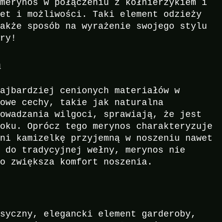
 merynos w połączeniu z kołnierzykiem i
let i możliwości. Taki element odzieży
także sposób na wyrażenie swojego stylu
ury!
a
najbardziej cenionych materiałów w
kowe cechy, takie jak naturalna
rowadzania wilgoci, sprawiają, że jest
roku. Oprócz tego merynos charakteryzuje
yni kamizelkę przyjemną w noszeniu nawet
e do tradycyjnej wełny, merynos nie
wo zwiększa komfort noszenia.
asyczny, elegancki element garderoby,