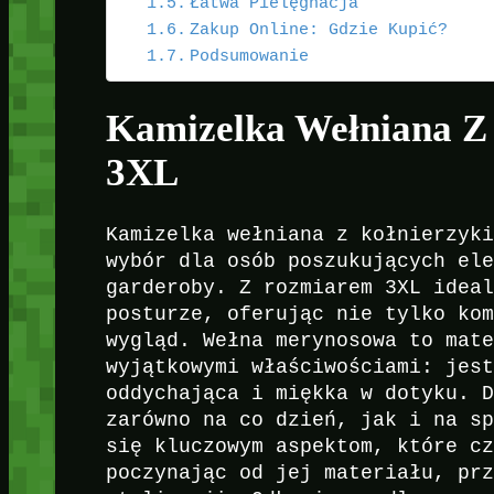
Łatwa Pielęgnacja
Zakup Online: Gdzie Kupić?
Podsumowanie
Kamizelka Wełniana Z
3XL
Kamizelka wełniana z kołnierzyk
wybór dla osób poszukujących el
garderoby. Z rozmiarem 3XL idea
posturze, oferując nie tylko ko
wygląd. Wełna merynosowa to mat
wyjątkowymi właściwościami: jes
oddychająca i miękka w dotyku. 
zarówno na co dzień, jak i na s
się kluczowym aspektom, które c
poczynając od jej materiału, pr