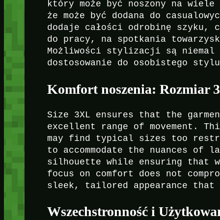
który może być noszony na wiele
że może być dodana do casualowy
dodaje całości odrobinę szyku, 
do pracy, na spotkania towarzys
Możliwości stylizacji są niemal
dostosowanie do osobistego styl
Komfort noszenia: Rozmiar 
Size 3XL ensures that the garme
excellent range of movement. Th
may find typical sizes too rest
to accommodate the nuances of l
silhouette while ensuring that 
focus on comfort does not compr
sleek, tailored appearance that
Wszechstronność i Użytkowa