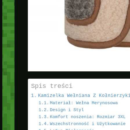
Spis treści
Kamizelka Wełniana Z Kołnierzyk
Materiał: Wełna Merynosowa
Design i Styl
Komfort noszenia: Rozmiar 3XL
Wszechstronność i Użytkowanie