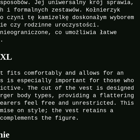
 sposobów. Jej uniwersalny krój sprawia,
ch i formalnych zestawów. Kołnierzyk
co czyni tę kamizelkę doskonałym wyborem
kie czy rodzinne uroczystości.
 nieograniczone, co umożliwia łatwe
u.
3XL
nt fits comfortably and allows for an
is is especially important for those who
rictive. The cut of the vest is designed
arger body types, providing a flattering
wearers feel free and unrestricted. This
omise on style; the vest retains a
 complements the figure.
nie