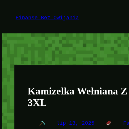
Przejdź
do
Finanse Bez Owijania
treści
Kamizelka Wełniana Z
3XL
lip 13, 2025
F