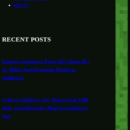
Water
RECENT POSTS
Kamera obrotowa Ezviz H7c Dual 2K+
2x 4Mpx AutoTracking Detekcja
Aplikacja
Uchwyt meblowy Gtv Hexa Long 1200
złoty szczotkowany długi krawędziowy
3szt