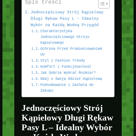
Spis treści
Jednoczęściowy Strój Kąpielowy
Długi Rękaw Pasy L – Idealny
Wybór na Każdą Wodną Przygód
Charakterystyka
Jednoczęściowego Stroju
Kąpielowego
Ochrona Przed Promieniowaniem
UV
Styl i Fashion Trendy
Komfort i Funkcjonalność
Jak Dobrze Wybrać Rozmiar?
Dbaj o Swoją Odzież Kąpielową
Podsumowanie i Zachęta do
Zakupu
Jednoczęściowy Strój
Kąpielowy Długi Rękaw
Pasy L – Idealny Wybór