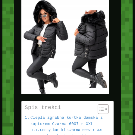
Spis treści
Ciepła zgrabna kurtka damska z
kapturem Czarna 6007 r XXL
Cechy kurtki Czarna 6007 r XXL