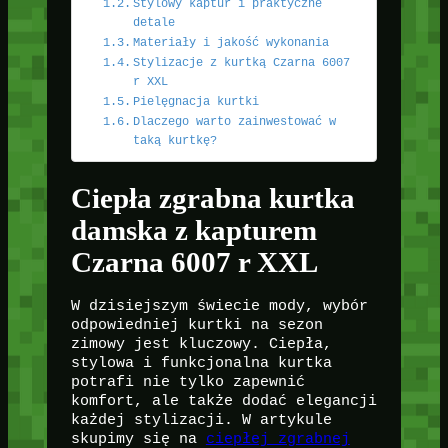
Stylowy kaptur i praktyczne
detale
Materiały i jakość wykonania
Stylizacje z kurtką Czarna 6007
r XXL
Pielęgnacja kurtki
Dlaczego warto zainwestować w
taką kurtkę?
Ciepła zgrabna kurtka
damska z kapturem
Czarna 6007 r XXL
W dzisiejszym świecie mody, wybór
odpowiedniej kurtki na sezon
zimowy jest kluczowy. Ciepła,
stylowa i funkcjonalna kurtka
potrafi nie tylko zapewnić
komfort, ale także dodać elegancji
każdej stylizacji. W artykule
skupimy się na
ciepłej zgrabnej