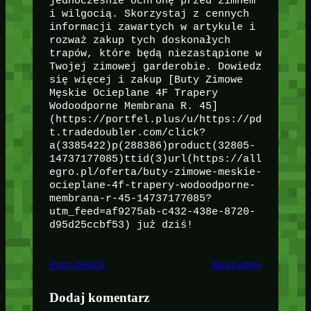
jednocześnie ochronę przed zimnem
i wilgocią. Skorzystaj z cennych
informacji zawartych w artykule i
rozważ zakup tych doskonałych
trapów, które będą niezastąpione w
Twojej zimowej garderobie. Dowiedz
się więcej i zakup [Buty Zimowe
Męskie Ocieplane 4F Trapery
Wodoodporne Membrana R. 45]
(https://portfel.plus/u/https://pd
t.tradedoubler.com/click?
a(3385422)p(288386)product(32805-
14737177085)ttid(3)url(https://all
egro.pl/oferta/buty-zimowe-meskie-
ocieplane-4f-trapery-wodoodporne-
membrana-r-45-14737177085?
utm_feed=af9275ab-c432-438e-8720-
d95d25ccbf53) już dziś!
Poprzedni
Następny
Dodaj komentarz