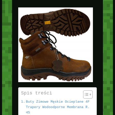
Spis treści
Buty Zimowe Męskie Ocieplane 4F
Trapery Wodoodporne Membrana R.
45