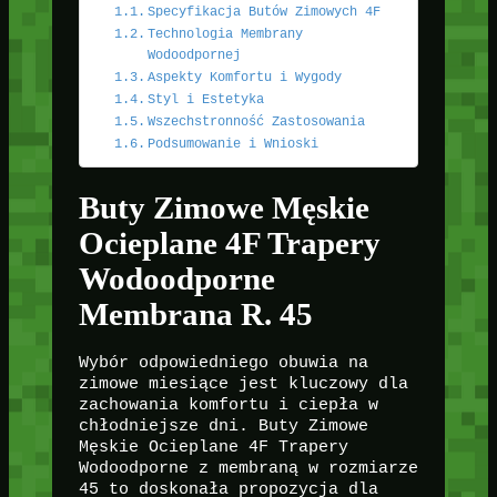
Specyfikacja Butów Zimowych 4F
Technologia Membrany
Wodoodpornej
Aspekty Komfortu i Wygody
Styl i Estetyka
Wszechstronność Zastosowania
Podsumowanie i Wnioski
Buty Zimowe Męskie
Ocieplane 4F Trapery
Wodoodporne
Membrana R. 45
Wybór odpowiedniego obuwia na
zimowe miesiące jest kluczowy dla
zachowania komfortu i ciepła w
chłodniejsze dni. Buty Zimowe
Męskie Ocieplane 4F Trapery
Wodoodporne z membraną w rozmiarze
45 to doskonała propozycja dla