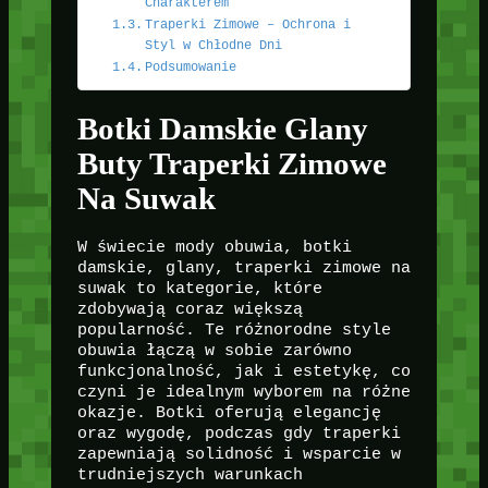
Charakterem
Traperki Zimowe – Ochrona i
Styl w Chłodne Dni
Podsumowanie
Botki Damskie Glany
Buty Traperki Zimowe
Na Suwak
W świecie mody obuwia, botki
damskie, glany, traperki zimowe na
suwak to kategorie, które
zdobywają coraz większą
popularność. Te różnorodne style
obuwia łączą w sobie zarówno
funkcjonalność, jak i estetykę, co
czyni je idealnym wyborem na różne
okazje. Botki oferują elegancję
oraz wygodę, podczas gdy traperki
zapewniają solidność i wsparcie w
trudniejszych warunkach