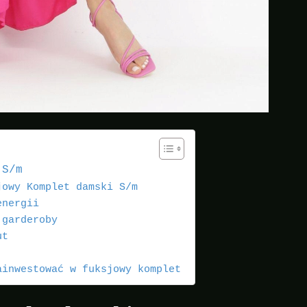
 S/m
jowy Komplet damski S/m
energii
 garderoby
ut
ainwestować w fuksjowy komplet