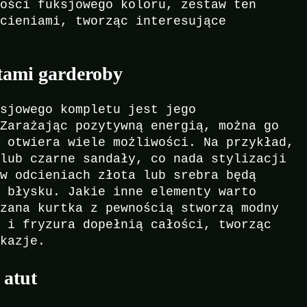
ności fuksjowego koloru, zestaw ten
dcieniami, tworząc interesujące
tami garderoby
ksjowego kompletu jest jego
 Zarażając pozytywną energią, można go
o otwiera wiele możliwości. Na przykład,
 lub czarne sandały, co nada stylizacji
 w odcieniach złota lub srebra będą
c błysku. Jakie inne elementy warto
rzana kurtka z pewnością stworzą modny
ż i fryzura dopełnią całości, tworząc
okazje.
 atut