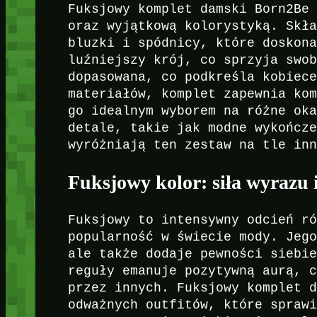
Fuksjowy komplet damski Born2Be
oraz wyjątkową kolorystyką. Skł
bluzki i spódnicy, które doskon
luźniejszy krój, co sprzyja swo
dopasowana, co podkreśla kobiec
materiałów, komplet zapewnia ko
go idealnym wyborem na różne ok
detale, takie jak modne wykończ
wyróżniają ten zestaw na tle in
Fuksjowy kolor: siła wyrazu i
Fuksjowy to intensywny odcień r
popularność w świecie mody. Jeg
ale także dodaje pewności siebi
reguły emanuje pozytywną aurą, 
przez innych. Fuksjowy komplet 
odważnych outfitów, które spraw