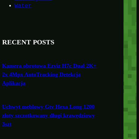
Water
RECENT POSTS
Kamera obrotowa Ezviz H7c Dual 2K+
2x 4Mpx AutoTracking Detekcja
Aplikacja
Uchwyt meblowy Gtv Hexa Long 1200
złoty szczotkowany długi krawędziowy
3szt