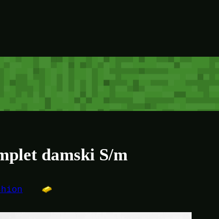
plet damski S/m
shion