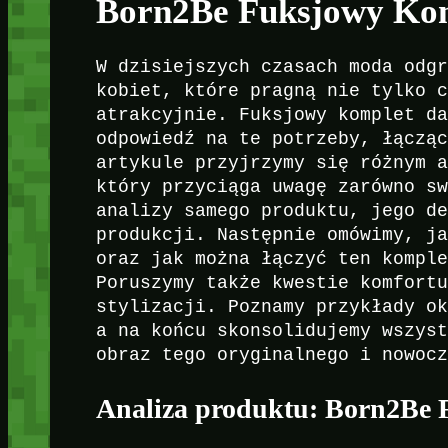
Born2Be Fuksjowy Kom
W dzisiejszych czasach moda odg
kobiet, które pragną nie tylko 
atrakcyjnie. Fuksjowy komplet d
odpowiedź na te potrzeby, łączą
artykule przyjrzymy się różnym 
który przyciąga uwagę zarówno s
analizy samego produktu, jego d
produkcji. Następnie omówimy, j
oraz jak można łączyć ten kompl
Poruszymy także kwestie komfort
stylizacji. Poznamy przykłady o
a na końcu skonsolidujemy wszys
obraz tego oryginalnego i nowoc
Analiza produktu: Born2Be