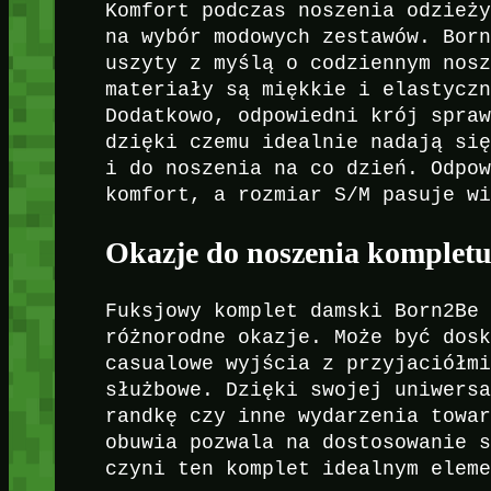
Komfort podczas noszenia odzież
na wybór modowych zestawów. Bor
uszyty z myślą o codziennym nos
materiały są miękkie i elastycz
Dodatkowo, odpowiedni krój spra
dzięki czemu idealnie nadają si
i do noszenia na co dzień. Odpo
komfort, a rozmiar S/M pasuje w
Okazje do noszenia komplet
Fuksjowy komplet damski Born2Be
różnorodne okazje. Może być dos
casualowe wyjścia z przyjaciółm
służbowe. Dzięki swojej uniwers
randkę czy inne wydarzenia towa
obuwia pozwala na dostosowanie 
czyni ten komplet idealnym elem