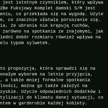
y jest istotnym czynnikiem, który wpływa
n2Be Fuksjowy Komplet damski S/M jest
zeniu, co przekłada się na wygodę. Użyte
ne, co znacznie ułatwia poruszanie się.
wia, że ubrania nie krępują ruchów,
ę zarówno na spotkania ze znajomymi, jak
wiedni dobór rozmiaru również wpływa na
ielu typom sylwetek.
u
 to propozycja, która sprawdzi się na
konałym wyborem na letnie przyjęcia,
i, a także mniej formalne spotkania
alności, można go także założyć na
rzyskie. Użycie odpowiednich dodatków i
stylizacji do klimatu danej sytuacji, co
entem w garderobie każdej kobiety.