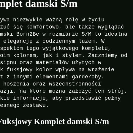
plet damski S/m
rywa niezwykle ważną rolę w życiu
czuć się komfortowo, ale także wyglądać
amski Born2Be w rozmiarze S/M to idealna
c elegancję z codziennym luzem. W
aspektom tego wyjątkowego kompletu,
woim kolorem, jak i stylem. Zaczniemy od
esignu oraz materiałów użytych w
ak fuksjowy kolor wpływa na wrażenie
et z innymi elementami garderoby.
u noszenia oraz wszechstronności
kazji, na które można założyć ten strój,
tkie informacje, aby przedstawić pełny
zesnego zestawu.
 Fuksjowy Komplet damski S/m