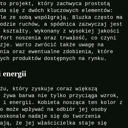
 to projekt, który zachwyca prostotą
ada się z dwóch kluczowych elementów:
ale ze sobą współgrają. Bluzka często ma
bodzie ruchów, a spódnica zazwyczaj jest
e kształty. Wykonany z wysokiej jakości
mfort noszenia oraz trwałość, co czyni
azje. Warto zwrócić także uwagę na
enia oraz ewentualne zdobienia, które
nych produktów dostępnych na rynku.
 energii
óżu, który zyskuje coraz większą
o żywa barwa nie tylko przyciąga wzrok,
e i energii. Kobieta nosząca ten kolor z
co może wpływać na odbiór jej osoby
doskonale nadaje się do tworzenia
iają, że jej właścicielka staje się