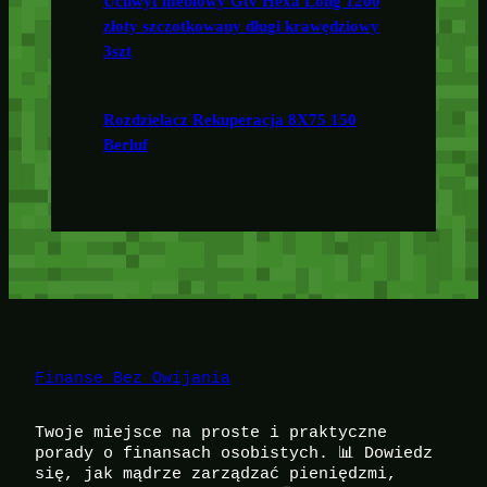
Uchwyt meblowy Gtv Hexa Long 1200
złoty szczotkowany długi krawędziowy
3szt
Rozdzielacz Rekuperacja 8X75 150
Berluf
Finanse Bez Owijania
Twoje miejsce na proste i praktyczne
porady o finansach osobistych. 📊 Dowiedz
się, jak mądrze zarządzać pieniędzmi,