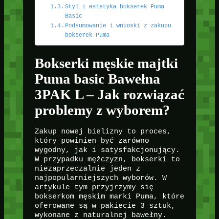
Styl i estetyka bokserek Puma
Basic
Podsumowanie i wnioski z zakupu
bokserek Puma
Bokserki męskie majtki
Puma basic Bawełna
3PAK L – Jak rozwiązać
problemy z wyborem?
Zakup nowej bielizny to proces,
który powinien być zarówno
wygodny, jak i satysfakcjonujący.
W przypadku mężczyzn, bokserki to
niezaprzeczalnie jeden z
najpopularniejszych wyborów. W
artykule tym przyjrzymy się
bokserkom męskim marki Puma, które
oferowane są w pakiecie 3 sztuk,
wykonane z naturalnej bawełny.