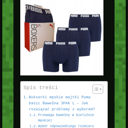
Spis treści
Bokserki męskie majtki Puma
basic Bawełna 3PAK L – Jak
rozwiązać problemy z wyborem?
Przewaga bawełny w bieliźnie
męskiej
Wybór odpowiedniego rozmiaru