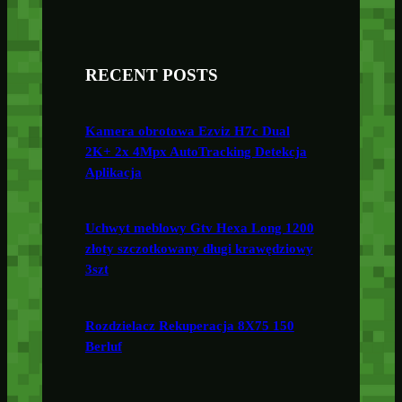
RECENT POSTS
Kamera obrotowa Ezviz H7c Dual
2K+ 2x 4Mpx AutoTracking Detekcja
Aplikacja
Uchwyt meblowy Gtv Hexa Long 1200
złoty szczotkowany długi krawędziowy
3szt
Rozdzielacz Rekuperacja 8X75 150
Berluf