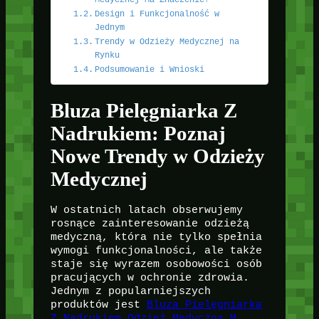
Medycznej Ma Znaczenie?
Design i Funkcjonalność w
Jednym
Trendy w Odzieży Medycznej na
Rynku
Podsumowanie i Wnioski
Bluza Pielęgniarka Z
Nadrukiem: Poznaj
Nowe Trendy w Odzieży
Medycznej
W ostatnich latach obserwujemy
rosnące zainteresowanie odzieżą
medyczną, która nie tylko spełnia
wymogi funkcjonalności, ale także
staje się wyrazem osobowości osób
pracujących w ochronie zdrowia.
Jednym z popularniejszych
produktów jest
Bluza Pielęgniarka
Z Nadrukiem Odzież Medyczna M