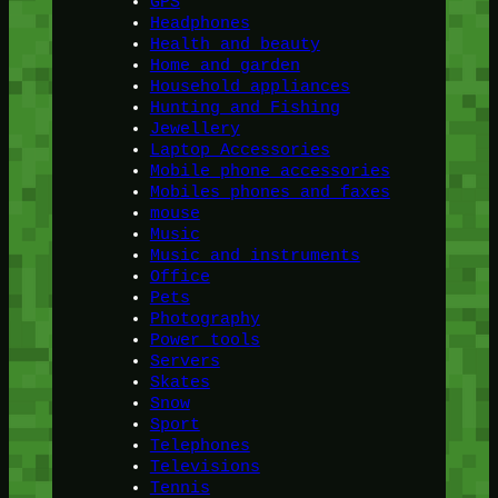
GPS
Headphones
Health and beauty
Home and garden
Household appliances
Hunting and Fishing
Jewellery
Laptop Accessories
Mobile phone accessories
Mobiles phones and faxes
mouse
Music
Music and instruments
Office
Pets
Photography
Power tools
Servers
Skates
Snow
Sport
Telephones
Televisions
Tennis