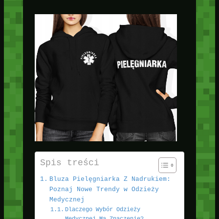
Spis treści
Bluza Pielęgniarka Z Nadrukiem:
Poznaj Nowe Trendy w Odzieży
Medycznej
Dlaczego Wybór Odzieży