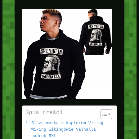
Spis treści
Bluza męska z kapturem Viking
Wiking wikingowie Valhalla
nadruk 5XL