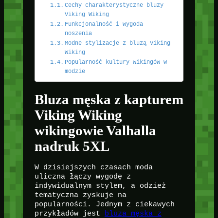
Cechy charakterystyczne bluzy
Viking Wiking
Funkcjonalność i wygoda
noszenia
Modne stylizacje z bluzą Viking
Wiking
Popularność kultury wikingów w
modzie
Bluza męska z kapturem
Viking Wiking
wikingowie Valhalla
nadruk 5XL
W dzisiejszych czasach moda
uliczna łączy wygodę z
indywidualnym stylem, a odzież
tematyczna zyskuje na
popularności. Jednym z ciekawych
przykładów jest
bluza męska z