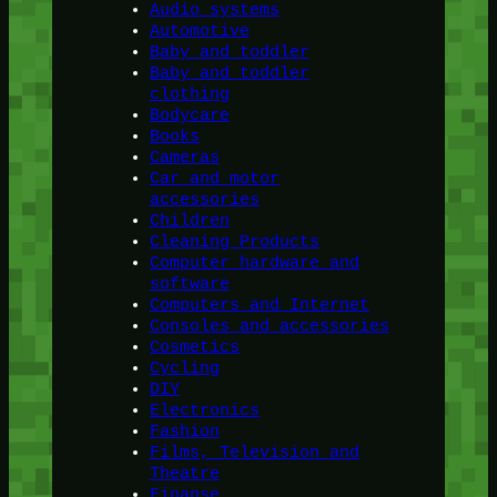
Audio systems
Automotive
Baby and toddler
Baby and toddler
clothing
Bodycare
Books
Cameras
Car and motor
accessories
Children
Cleaning Products
Computer hardware and
software
Computers and Internet
Consoles and accessories
Cosmetics
Cycling
DIY
Electronics
Fashion
Films, Television and
Theatre
Finanse