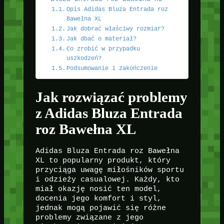
Opis Adidas Bluza Entrada roz
Bawełna XL
Jak dobrać właściwy rozmiar?
Jak dbać o materiał?
Co zrobić w przypadku
uszkodzeń?
Podsumowanie i zakończenie
Jak rozwiązać problemy
z Adidas Bluza Entrada
roz Bawełna XL
Adidas Bluza Entrada roz Bawełna
XL to popularny produkt, który
przyciąga uwagę miłośników sportu
i odzieży casualowej. Każdy, kto
miał okazję nosić ten model,
docenia jego komfort i styl,
jednak mogą pojawić się różne
problemy związane z jego