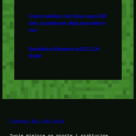
Uchwyt meblowy Gtv Hexa Long 1200
złoty szczotkowany długi krawędziowy
3szt
Rozdzielacz Rekuperacja 8X75 150
Berluf
Finanse Bez Owijania