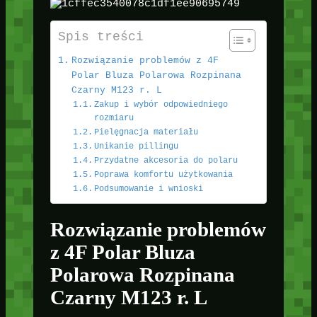
Spis treści
Rozwiązanie problemów z 4F
Polar Bluza Polarowa Rozpinana
Czarny M123 r. L
Zakup i wybór odpowiedniego
rozmiaru
Pielęgnacja materiału
Unikanie pillingu
Przydatne akcesoria do polaru
Poprawa komfortu użytkowania
Podsumowanie i wnioski
Rozwiązanie problemów
z 4F Polar Bluza
Polarowa Rozpinana
Czarny M123 r. L