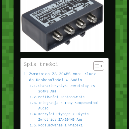
Spis treści
Zwrotnica ZA-204MS Ams: Klucz
do Doskonałości w Audio
Charakterystyka Zwrotnicy ZA-
204MS Ams
Możliwości Zastosowania
Integracja z Inny Komponentami
Audio
Korzyści Płynące z Użycia
Zwrotnicy ZA-204MS Ams
Podsumowanie i Wnioski