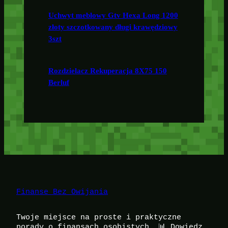
Uchwyt meblowy Gtv Hexa Long 1200
złoty szczotkowany długi krawędziowy
3szt
Rozdzielacz Rekuperacja 8X75 150
Berluf
Finanse Bez Owijania
Twoje miejsce na proste i praktyczne
porady o finansach osobistych. 📊 Dowiedz