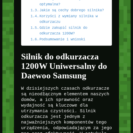
optymalna?
Jakie są cechy dobrego silnika?
Korzyści z wymiany silnika w
odkurzaczu
Gdzie zakupić silnik do
odkurzacza 1200W?
Podsumowanie i wnioski
Silnik do odkurzacza
1200W Uniwersalny do
Daewoo Samsung
W dzisiejszych czasach odkurzacze
są nieodłącznym elementem naszych
domów, a ich sprawność oraz
wydajność są kluczowe dla
utrzymania czystości. Silnik
odkurzacza jest jednym z
najważniejszych komponentów tego
urządzenia, odpowiadającym za jego