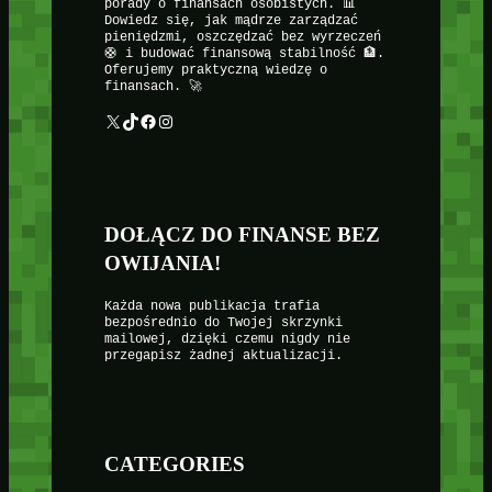
porady o finansach osobistych. 📊
Dowiedz się, jak mądrze zarządzać
pieniędzmi, oszczędzać bez wyrzeczeń
🛟 i budować finansową stabilność 🏦.
Oferujemy praktyczną wiedzę o
finansach. 🚀
X
TikTok
Facebook
Instagram
DOŁĄCZ DO FINANSE BEZ
OWIJANIA!
Każda nowa publikacja trafia
bezpośrednio do Twojej skrzynki
mailowej, dzięki czemu nigdy nie
przegapisz żadnej aktualizacji.
CATEGORIES