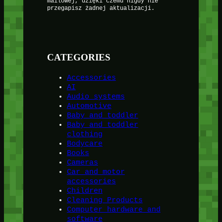
mailowej, dzięki czemu nigdy nie
przegapisz żadnej aktualizacji.
CATEGORIES
Accessories
AI
Audio systems
Automotive
Baby and toddler
Baby and toddler
clothing
Bodycare
Books
Cameras
Car and motor
accessories
Children
Cleaning Products
Computer hardware and
software