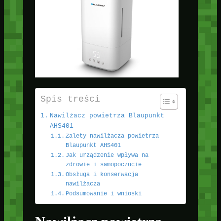
Spis treści
Nawilżacz powietrza Blaupunkt
AHS401
Zalety nawilżacza powietrza
Blaupunkt AHS401
Jak urządzenie wpływa na
zdrowie i samopoczucie
Obsługa i konserwacja
nawilżacza
Podsumowanie i wnioski