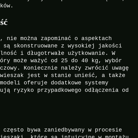
aków.
ść
y, nie można zapominać o aspektach
e są skonstruowane z wysokiej jakości
ilność i długotrwałe użytkowanie. W
tóry może ważyć od 25 do 40 kg, wybór
uczowy. Koniecznie należy zwrócić uwagę
 wieszak jest w stanie unieść, a także
 modeli oferuje dodatkowe systemy
zują ryzyko przypadkowego odłączenia od
y często bywa zaniedbywany w procesie
wieszaki, które są intuicyjne w montażu.