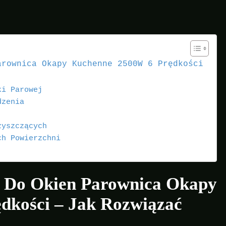
arownica Okapy Kuchenne 2500W 6 Prędkości
ki Parowej
dzenia
zyszczących
ch Powierzchni
 Do Okien Parownica Okapy
dkości – Jak Rozwiązać