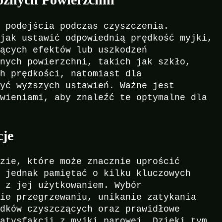
o podejścia podczas czyszczenia.
 jak ustawić odpowiednią prędkość myjki,
jących efektów lub uszkodzeń
tnych powierzchni, takich jak szkło,
ch prędkości, natomiast dla
żyć wyższych ustawień. Ważne jest
awieniami, aby znaleźć te optymalne dla
je
dzie, które może znacznie uprościć
o jednak pamiętać o kilku kluczowych
w z jej użytkowaniem. Wybór
nie przegrzewaniu, unikanie zatykania
odków czyszczących oraz prawidłowe
satysfakcji z myjki parowej. Dzięki tym