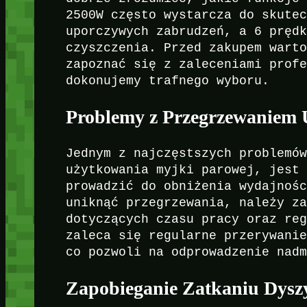
2500W często wystarcza do skute
uporczywych zabrudzeń, a 6 pręd
czyszczenia. Przed zakupem wart
zapoznać się z zaleceniami prof
dokonujemy trafnego wyboru.
Problemy z Przegrzewaniem 
Jednym z najczęstszych problemó
użytkowania myjki parowej, jest
prowadzić do obniżenia wydajnoś
uniknąć przegrzewania, należy z
dotyczących czasu pracy oraz re
zaleca się regularne przerywani
co pozwoli na odprowadzenie nad
Zapobieganie Zatkaniu Dysz