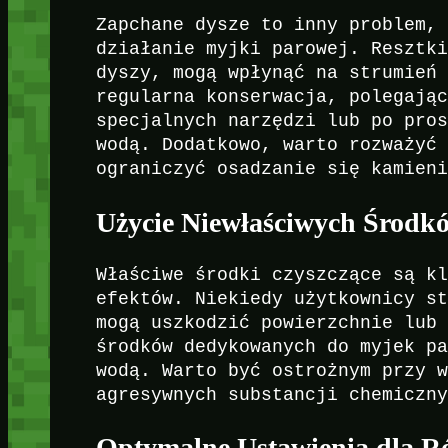
Zapchane dysze to inny problem,
działanie myjki parowej. Resztk
dyszy, mogą wpłynąć na strumień
regularna konserwacja, polegają
specjalnych narzędzi lub po pro
wodą. Dodatkowo, warto rozważyć
ograniczyć osadzanie się kamien
Użycie Niewłaściwych Środk
Właściwe środki czyszczące są k
efektów. Niekiedy użytkownicy s
mogą uszkodzić powierzchnie lub
środków dedykowanych do myjek p
wodą. Warto być ostrożnym przy 
agresywnych substancji chemiczn
Optymalne Ustawienia dla R