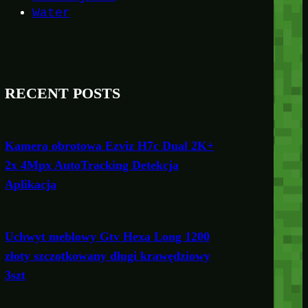
Water
RECENT POSTS
Kamera obrotowa Ezviz H7c Dual 2K+
2x 4Mpx AutoTracking Detekcja
Aplikacja
Uchwyt meblowy Gtv Hexa Long 1200
złoty szczotkowany długi krawędziowy
3szt