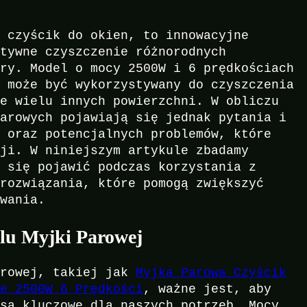
o czyścik do okien, to innowacyjne
ktywne czyszczenie różnorodnych
ary. Model o mocy 2500W i 6 prędkościach
i może być wykorzystywany do czyszczenia
że wielu innych powierzchni. W obliczu
parowych pojawiają się jednak pytania i
a oraz potencjalnych problemów, które
cji. W niniejszym artykule zbadamy
ą się pojawić podczas korzystania z
 rozwiązania, które pomogą zwiększyć
owania.
u Myjki Parowej
arowej, takiej jak
Myjka Parowa Czyścik
ne 2500W 6 Prędkości
, ważne jest, aby
 są kluczowe dla naszych potrzeb. Mocy