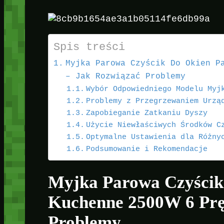
Spis treści
Myjka Parowa Czyścik Do Okien P
– Jak Rozwiązać Problemy
Wybór Odpowiedniego Modelu Myj
Problemy z Przegrzewaniem Urzą
Zapobieganie Zatkaniu Dyszy
Użycie Niewłaściwych Środków C
Optymalne Ustawienia dla Różny
Podsumowanie i Rekomendacje
Myjka Parowa Czyścik
Kuchenne 2500W 6 Prę
Problemy