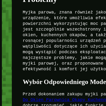
Myjka parowa, znana również jak
urządzenie, które umożliwia efe
powierzchni wykorzystując moc p
jest szczególnie wszechstronny 
okien, kuchennych okapów, a tak
rosnącej popularności urządzeń 
wątpliwości dotyczące ich użyci
mogą wystąpić podczas eksploata
najczęstsze problemy, jakie mog
myjki parowej, oraz proponowane
efektywność i komfort jej użytk
Wybór Odpowiedniego Model
Przed dokonaniem zakupu myjki p
Do Okien Parownica Okapy Kuchen
dobrze zrozumieć, jakie funkcje