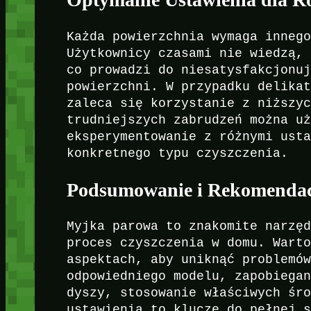
Każda powierzchnia wymaga inneg
Użytkownicy czasami nie wiedzą,
co prowadzi do niesatysfakcjonu
powierzchni. W przypadku delika
zaleca się korzystanie z niższy
trudniejszych zabrudzeń można u
eksperymentowanie z różnymi ust
konkretnego typu czyszczenia.
Podsumowanie i Rekomendac
Myjka parowa to znakomite narzę
proces czyszczenia w domu. Wart
aspektach, aby uniknąć problemó
odpowiedniego modelu, zapobiega
dyszy, stosowanie właściwych śr
ustawienia to klucze do pełnej 