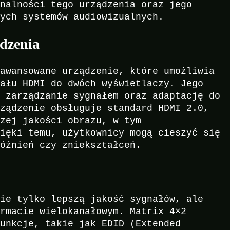
onalności tego urządzenia oraz jego
nych systemów audiowizualnych.
dzenia
aawansowane urządzenie, które umożliwia
nału HDMI do dwóch wyświetlaczy. Jego
e zarządzanie sygnałem oraz adaptację do
rządzenie obsługuje standard HDMI 2.0,
szej jakości obrazu, w tym
zięki temu, użytkownicy mogą cieszyć się
późnień czy zniekształceń.
nie tylko lepszą jakość sygnałów, ale
ormacie wielokanałowym. Matrix 4×2
funkcje, takie jak EDID (Extended