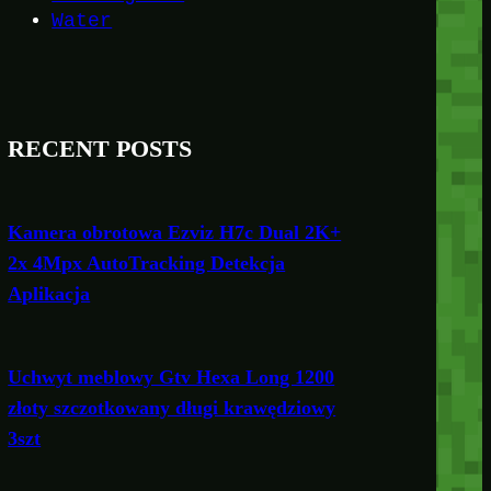
Water
RECENT POSTS
Kamera obrotowa Ezviz H7c Dual 2K+
2x 4Mpx AutoTracking Detekcja
Aplikacja
Uchwyt meblowy Gtv Hexa Long 1200
złoty szczotkowany długi krawędziowy
3szt