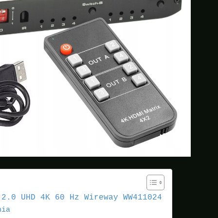
 2.0 UHD 4K 60 Hz Wireway WW411024
nia