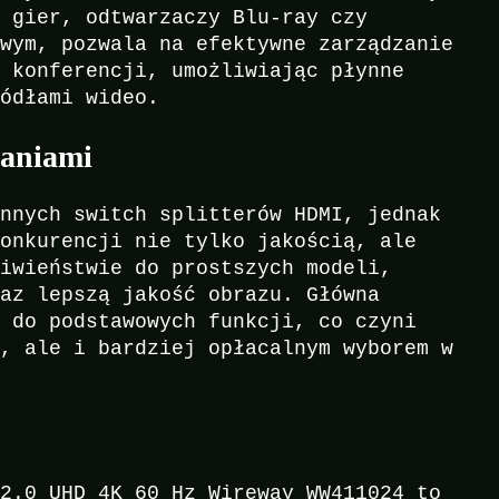
o gier, odtwarzaczy Blu-ray czy
owym, pozwala na efektywne zarządzanie
y konferencji, umożliwiając płynne
ródłami wideo.
zaniami
innych switch splitterów HDMI, jednak
konkurencji nie tylko jakością, ale
ciwieństwie do prostszych modeli,
raz lepszą jakość obrazu. Główna
ę do podstawowych funkcji, co czyni
m, ale i bardziej opłacalnym wyborem w
 2.0 UHD 4K 60 Hz Wireway WW411024 to