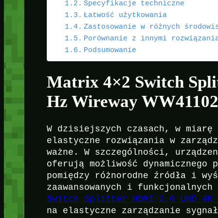
Specyfikacje techniczne
Łatwość użytkowania
Zastosowanie w różnych środowi
Porównanie z innymi rozwiązani
Podsumowanie
Matrix 4×2 Switch Spl
Hz Wireway WW41102
W dzisiejszych czasach, w miarę
elastyczne rozwiązania w zarząd
ważne. W szczególności, urządze
oferują możliwość dynamicznego 
pomiędzy różnorodne źródła i wy
zaawansowanych i funkcjonalnych
Switch Splitter HDMI 2.0 UHD 4K
na elastyczne zarządzanie sygna