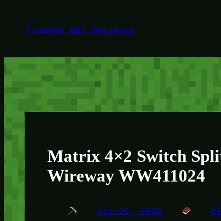
Przejdź
do
Finanse Bez Owijania
treści
Matrix 4×2 Switch Spl
Wireway WW411024
lip 10, 2025
E