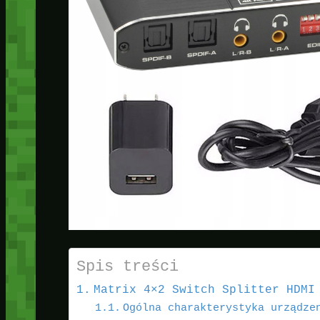
Spis treści
Matrix 4×2 Switch Splitter HDMI
Ogólna charakterystyka urządze