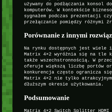
używany do podłączania konsol d
komputerów. W kontekście biznes
sygnałem podczas prezentacji cz
przełączanie pomiędzy różnymi ź
Porównanie z innymi rozwią
Na rynku dostępnych jest wiele 
Matrix 4×2 wyróżnia się na tle 
także wszechstronnością. W prze
oferuje większą liczbę portów o
konkurencja często ogranicza si
Matrix 4×2 nie tylko atrakcyjny
dłuższym okresie użytkowania.
Podsumowanie
Matrix 4×2 Switch Splitter HDMI