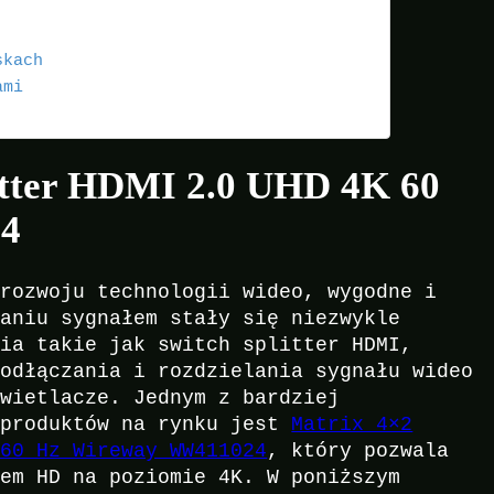
skach
ami
itter HDMI 2.0 UHD 4K 60
4
 rozwoju technologii wideo, wygodne i
zaniu sygnałem stały się niezwykle
nia takie jak switch splitter HDMI,
podłączania i rozdzielania sygnału wideo
świetlacze. Jednym z bardziej
 produktów na rynku jest
Matrix 4×2
 60 Hz Wireway WW411024
, który pozwala
łem HD na poziomie 4K. W poniższym