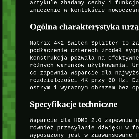
artykule zbadamy cechy i funkcj
znaczenie w kontekście nowoczes
Ogólna charakterystyka urzą
Matrix 4×2 Switch Splitter to z
podłączenie czterech źródeł syg
konstrukcja pozwala na efektywn
różnych warunków użytkowania. U
co zapewnia wsparcie dla najwyż
rozdzielczości 4K przy 60 Hz. D
ostrym i wyraźnym obrazem bez o
Specyfikacje techniczne
Wsparcie dla HDMI 2.0 zapewnia 
również przesyłanie dźwięku w f
wyposażony jest w zaawansowane 