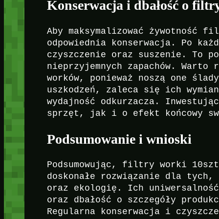
Konserwacja i dbałość o filt
Aby maksymalizować żywotność fi
odpowiednia konserwacja. Po każ
czyszczenie oraz suszenie. To p
nieprzyjemnych zapachów. Warto 
worków, ponieważ noszą one ślad
uszkodzeń, zaleca się ich wymia
wydajność odkurzacza. Inwestują
sprzęt, jak i o efekt końcowy s
Podsumowanie i wnioski
Podsumowując, filtry worki 10sz
doskonałe rozwiązanie dla tych,
oraz ekologię. Ich uniwersalnoś
oraz dbałość o szczegóły produk
Regularna konserwacja i czyszcz