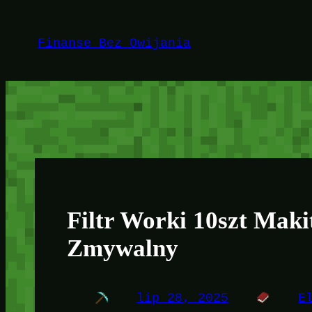
Przejdź
do
Finanse Bez Owijania
treści
Filtr Worki 10szt Mak
Zmywalny
lip 28, 2025
E