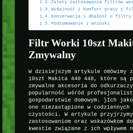
Zalety zastosowania filtrów wo
Wydajność i komfort pracy z fi
Konserwacja i dbałość o filtry
Podsumowanie i wnioski
Filtr Worki 10szt Mak
Zmywalny
W dzisiejszym artykule omówimy 
10szt Makita 440 448, które są 
zmywalne akcesoria do odkurzacz
popularność wśród profesjonalis
gospodarstwie domowym. }Ich jak
one niezastąpione w codziennych
czystości. W artykule przyjrzym
zastosowaniom oraz wskazówkom d
kwestie związane z ich wpływem 