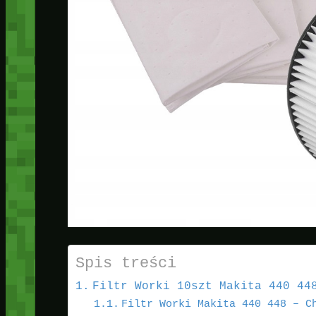
Spis treści
Filtr Worki 10szt Makita 440 44
Filtr Worki Makita 440 448 – C