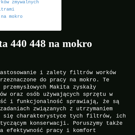
rków zmywalnych
ltrami
 na mokro
ita 440 448 na mokro
zastosowanie i zalety filtrów worków
przeznaczone do pracy na mokro. Te
y przemysłowych Makita zyskały
tów oraz osób używających sprzętu w
ość i funkcjonalność sprawiają, że są
 zadaniach związanych z utrzymaniem
y się charakterystyce tych filtrów, ich
otyczącym konserwacji. Poruszymy także
na efektywność pracy i komfort