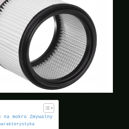
8 na mokro Zmywalny
harakterystyka