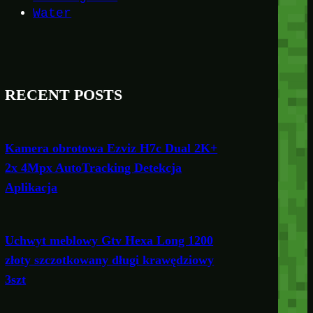
Water
RECENT POSTS
Kamera obrotowa Ezviz H7c Dual 2K+
2x 4Mpx AutoTracking Detekcja
Aplikacja
Uchwyt meblowy Gtv Hexa Long 1200
złoty szczotkowany długi krawędziowy
3szt