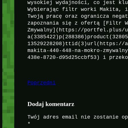
wysokiej wydajności, co jest kl
Wybierając filtr worki Makita, 
Twoją pracę oraz ogranicza nega
zapoznania się z ofertą [Filtr 
Zmywalny](https://portfel.plus/
a(3385422)p(288386)product(3280
13529228208)ttid(3)url(https://
makita-440-448-na-mokro-zmywaln
438e-8720-d95d25ccbf53) i przek
Poprzedni
Dodaj komentarz
Twój adres email nie zostanie o
*