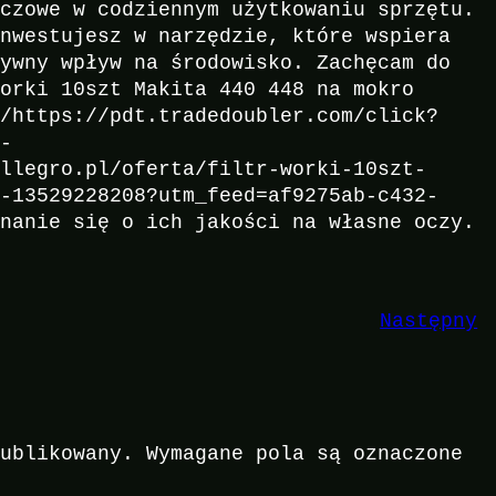
uczowe w codziennym użytkowaniu sprzętu.
inwestujesz w narzędzie, które wspiera
tywny wpływ na środowisko. Zachęcam do
Worki 10szt Makita 440 448 na mokro
u/https://pdt.tradedoubler.com/click?
5-
allegro.pl/oferta/filtr-worki-10szt-
y-13529228208?utm_feed=af9275ab-c432-
onanie się o ich jakości na własne oczy.
Następny
publikowany.
Wymagane pola są oznaczone